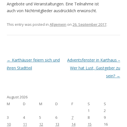
Angebote und Veranstaltungen. Eine Teilnahme ist
auch von Nichtmitglieder ausdrücklich erwünscht.
This entry was posted in
Allgemein
on
26. September 2017
.
Post navigation
←
Karthäuser feiern sich und
Adventsfenster in Karthaus –
ihren Stadtteil
Wer hat Lust, Gastgeber zu
sein?
→
August 2026
M
D
M
D
F
S
S
1
2
3
4
5
6
7
8
9
10
11
12
13
14
15
16