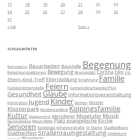
17
18
19
20
21
22
23
24
25
26
27
28
29
30
31
« Juli
Sep. »
SCHLAGWÖRTER
Begegnung
Bauarbeiten
Baustelle
Bahnstation
Bewegung
Corona
DRK
Brunoplatz
Beteiligungsaktionen
DSL
Familie
Eltern-Kind-Treff
Elternbildung
Ernährung
Feiern
Familienlotsenstelle
GemeindeschwesterPlus
Glaube
Gesundheit
Informationsveranstaltung
Kinder
Jugend
Kloster
Kirmes
Integration
Kolpingsfamilie
Klosterpark
Klosterparkfest
Kultur
Musik
Moselufer
Messdiener
Maibaumfest
Platz evangelische Kirche
Neue Mitte
Nachhaltigkeit
Senioren
Spielplatz Johannisstraße
Stadtteilbüro
St. Martin
Straßenraumgestaltung
Stadtteilfest
Umleitung
Wandern