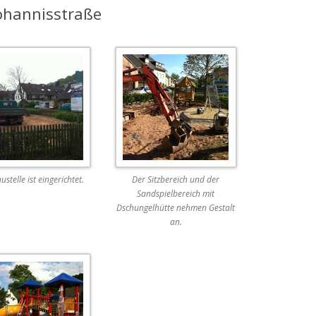
Johannisstraße
ustelle ist eingerichtet.
Der Sitzbereich und der
Sandspielbereich mit
Dschungelhütte nehmen Gestalt
an.