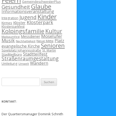
Feiern
GemeindeschwesterPlus
Glaube
Gesundheit
Informationsveranstaltung
Kinder
Jugend
Integration
Klosterpark
Kloster
Kirmes
Klosterparkfest
Kolpingsfamilie
Kultur
Moselufer
Messdiener
Maibaumfest
Musik
Platz
Neue Mitte
Nachhaltigkeit
Senioren
evangelische Kirche
Spielplatz Johannisstraße
St. Martin
Stadtteilfest
Stadtteilbüro
Straßenraumgestaltung
Wandern
Umleitung
Umwelt
Suchen
nach:
KONTAKT:
Der Quartiersmanager Dominik Schnith