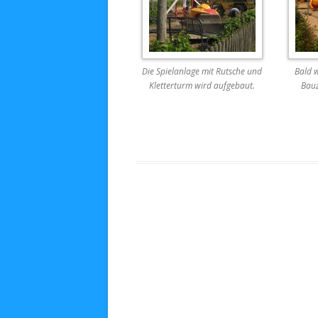
Die Spielanlage mit Rutsche und
Bald w
Kletterturm wird aufgebaut.
Bauz