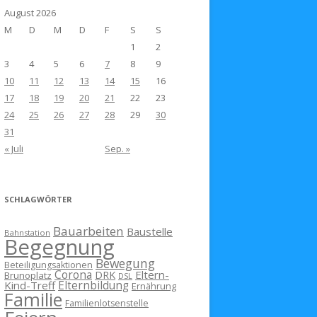
August 2026
M
D
M
D
F
S
S
1
2
3
4
5
6
7
8
9
10
11
12
13
14
15
16
17
18
19
20
21
22
23
24
25
26
27
28
29
30
31
« Juli
Sep. »
SCHLAGWÖRTER
Bauarbeiten
Baustelle
Bahnstation
Begegnung
Bewegung
Beteiligungsaktionen
Corona
Eltern-
DRK
Brunoplatz
DSL
Kind-Treff
Elternbildung
Ernährung
Familie
Familienlotsenstelle