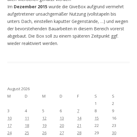
Im
Dezember 2015
wurde die GiveBox aufgrund vermehrt
aufgetretener unsachgemäßer Nutzung (vollstapeln bis
unters Dach, einstellen kaputter Gegenstände, …) und wegen
der bevorstehenden Bauarbeiten in diesem Bereich vorerst
abgebaut. Die Box soll zu einem späteren Zeitpunkt ggf.
wieder reaktiviert werden.
August 2026
M
D
M
D
F
S
S
1
2
3
4
5
6
7
8
9
10
11
12
13
14
15
16
17
18
19
20
21
22
23
24
25
26
27
28
29
30