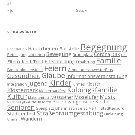
31
« Juli
Sep. »
SCHLAGWÖRTER
Begegnung
Bauarbeiten
Baustelle
Bahnstation
Bewegung
Corona
DRK
Brunoplatz
Beteiligungsaktionen
DSL
Familie
Eltern-Kind-Treff
Elternbildung
Ernährung
Feiern
Familienlotsenstelle
GemeindeschwesterPlus
Glaube
Gesundheit
Informationsveranstaltung
Kinder
Jugend
Kloster
Kirmes
Integration
Kolpingsfamilie
Klosterpark
Klosterparkfest
Kultur
Musik
Moselufer
Messdiener
Maibaumfest
Platz evangelische Kirche
Neue Mitte
Nachhaltigkeit
Senioren
Spielplatz Johannisstraße
Stadtteilbüro
St. Martin
Straßenraumgestaltung
Stadtteilfest
Umleitung
Wandern
Umwelt