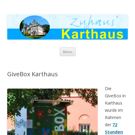
Zuhaus in Karthaus
Skip to content
Menu
GiveBox Karthaus
Die
GiveBox in
Karthaus
wurde im
Rahmen
der
72
Stunden