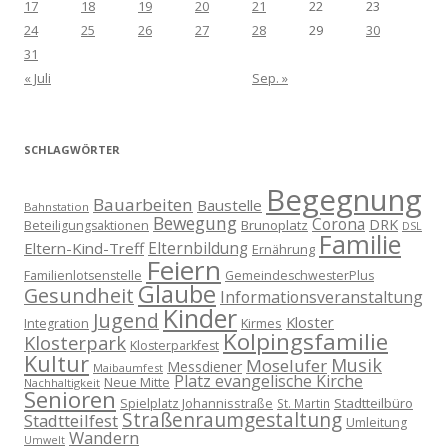
17
18
19
20
21
22
23
24
25
26
27
28
29
30
31
« Juli
Sep. »
SCHLAGWÖRTER
Begegnung
Bauarbeiten
Baustelle
Bahnstation
Bewegung
Corona
DRK
Brunoplatz
Beteiligungsaktionen
DSL
Familie
Eltern-Kind-Treff
Elternbildung
Ernährung
Feiern
Familienlotsenstelle
GemeindeschwesterPlus
Glaube
Gesundheit
Informationsveranstaltung
Kinder
Jugend
Kloster
Kirmes
Integration
Kolpingsfamilie
Klosterpark
Klosterparkfest
Kultur
Musik
Moselufer
Messdiener
Maibaumfest
Platz evangelische Kirche
Neue Mitte
Nachhaltigkeit
Senioren
Spielplatz Johannisstraße
Stadtteilbüro
St. Martin
Straßenraumgestaltung
Stadtteilfest
Umleitung
Wandern
Umwelt