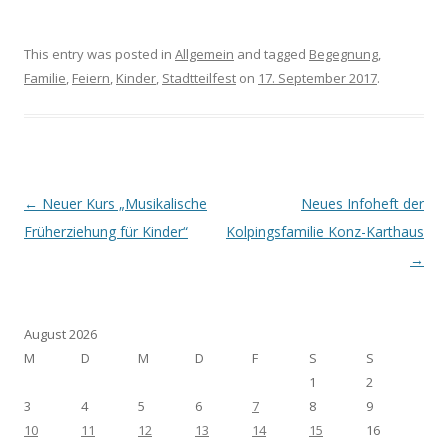
This entry was posted in
Allgemein
and tagged
Begegnung
,
Familie
,
Feiern
,
Kinder
,
Stadtteilfest
on
17. September 2017
.
Post navigation
←
Neuer Kurs „Musikalische
Neues Infoheft der
Früherziehung für Kinder“
Kolpingsfamilie Konz-Karthaus
→
August 2026
M
D
M
D
F
S
S
1
2
3
4
5
6
7
8
9
10
11
12
13
14
15
16