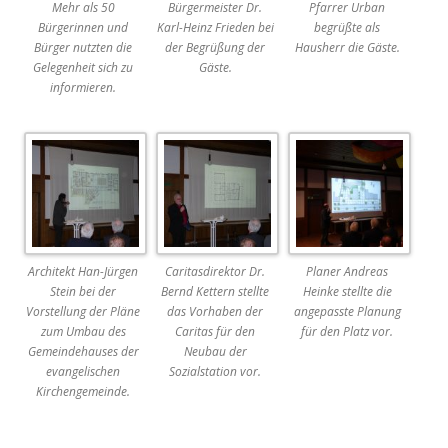
Mehr als 50
Bürgermeister Dr.
Pfarrer Urban
Bürgerinnen und
Karl-Heinz Frieden bei
begrüßte als
Bürger nutzten die
der Begrüßung der
Hausherr die Gäste.
Gelegenheit sich zu
Gäste.
informieren.
Architekt Han-Jürgen
Caritasdirektor Dr.
Planer Andreas
Stein bei der
Bernd Kettern stellte
Heinke stellte die
Vorstellung der Pläne
das Vorhaben der
angepasste Planung
zum Umbau des
Caritas für den
für den Platz vor.
Gemeindehauses der
Neubau der
evangelischen
Sozialstation vor.
Kirchengemeinde.