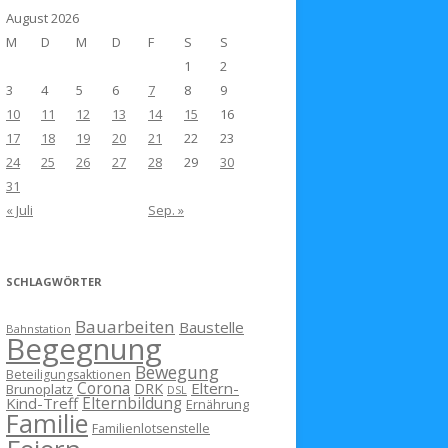
August 2026
M
D
M
D
F
S
S
1
2
3
4
5
6
7
8
9
10
11
12
13
14
15
16
17
18
19
20
21
22
23
24
25
26
27
28
29
30
31
« Juli
Sep. »
SCHLAGWÖRTER
Bauarbeiten
Baustelle
Bahnstation
Begegnung
Bewegung
Beteiligungsaktionen
Corona
Eltern-
DRK
Brunoplatz
DSL
Kind-Treff
Elternbildung
Ernährung
Familie
Familienlotsenstelle