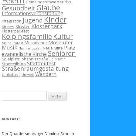
Feiern
GemeindeschwesterPlus
Glaube
Gesundheit
Informationsveranstaltung
Kinder
Jugend
Integration
Klosterpark
Kloster
Kirmes
Klosterparkfest
Kolpingsfamilie
Kultur
Moselufer
Messdiener
Maibaumfest
Musik
Platz
Neue Mitte
Nachhaltigkeit
Senioren
evangelische Kirche
Spielplatz Johannisstraße
St. Martin
Stadtteilfest
Stadtteilbüro
Straßenraumgestaltung
Wandern
Umleitung
Umwelt
Suchen
nach:
KONTAKT:
Der Quartiersmanager Dominik Schnith