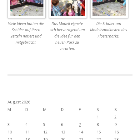
Viele Ideen hatten die
Das Modell eignete
Die Schüler am
Schüler auf ihren
sich hervoragend um
Modellsandkasten des
Zetteln notiert und
die Idee für den
Klosterparks.
mitgebracht.
neuen Park zu
verorten.
August 2026
M
D
M
D
F
S
S
1
2
3
4
5
6
7
8
9
10
11
12
13
14
15
16
17
18
19
20
21
22
23