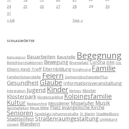
24
25
26
27
28
29
30
31
« Juli
Sep. »
SCHLAGWÖRTER
Begegnung
Bauarbeiten
Baustelle
Bahnstation
Bewegung
Corona
DRK
Brunoplatz
Beteiligungsaktionen
DSL
Familie
Eltern-Kind-Treff
Elternbildung
Ernährung
Feiern
Familienlotsenstelle
GemeindeschwesterPlus
Glaube
Gesundheit
Informationsveranstaltung
Kinder
Jugend
Kloster
Kirmes
Integration
Kolpingsfamilie
Klosterpark
Klosterparkfest
Kultur
Musik
Moselufer
Messdiener
Maibaumfest
Platz evangelische Kirche
Neue Mitte
Nachhaltigkeit
Senioren
Spielplatz Johannisstraße
Stadtteilbüro
St. Martin
Straßenraumgestaltung
Stadtteilfest
Umleitung
Wandern
Umwelt