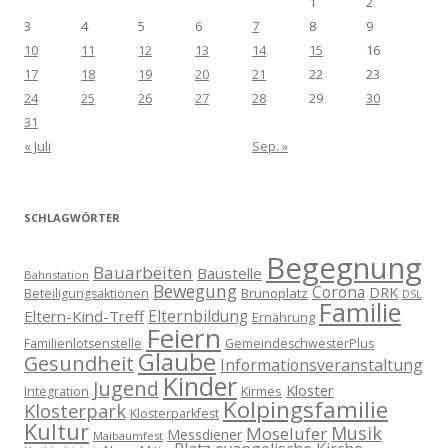
1
2
3
4
5
6
7
8
9
10
11
12
13
14
15
16
17
18
19
20
21
22
23
24
25
26
27
28
29
30
31
« Juli
Sep. »
SCHLAGWÖRTER
Begegnung
Bauarbeiten
Baustelle
Bahnstation
Bewegung
Corona
DRK
Brunoplatz
Beteiligungsaktionen
DSL
Familie
Eltern-Kind-Treff
Elternbildung
Ernährung
Feiern
Familienlotsenstelle
GemeindeschwesterPlus
Glaube
Gesundheit
Informationsveranstaltung
Kinder
Jugend
Kloster
Kirmes
Integration
Kolpingsfamilie
Klosterpark
Klosterparkfest
Kultur
Musik
Moselufer
Messdiener
Maibaumfest