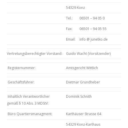
54329 Konz
Tel.:
06501 – 94 05 0
Fax:
06501 – 94 05 55
Email:
info @ junetko.de
Vertretungsberechtigter Vorstand:
Guido Wacht (Vorsitzender)
Registernummer:
Amtsgericht Wittlich
Geschäftsführer:
Dietmar Grundheber
Inhaltlich Verantwortlicher
Dominik Schnith
gemäß § 10 Abs. 3 MDStV:
Büro Quartiersmanagment:
Karthäuser Strasse 64
54329 Konz-Karthaus