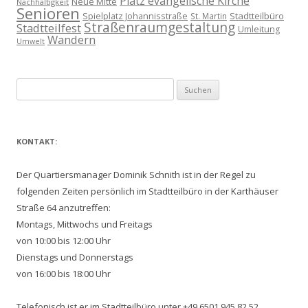
Platz evangelische Kirche
Neue Mitte
Nachhaltigkeit
Senioren
Spielplatz Johannisstraße
Stadtteilbüro
St. Martin
Straßenraumgestaltung
Stadtteilfest
Umleitung
Wandern
Umwelt
Suchen
nach:
KONTAKT:
Der Quartiersmanager Dominik Schnith ist in der Regel zu
folgenden Zeiten persönlich im Stadtteilbüro in der Karthäuser
Straße 64 anzutreffen:
Montags, Mittwochs und Freitags
von 10:00 bis 12:00 Uhr
Dienstags und Donnerstags
von 16:00 bis 18:00 Uhr
Telefonisch ist er im Stadtteilbüro unter +49 6501 945 82 52