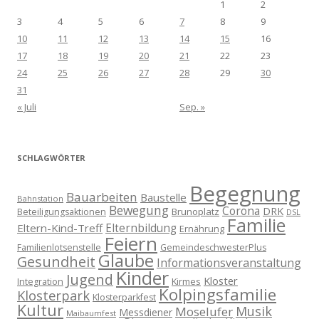
1
2
3
4
5
6
7
8
9
10
11
12
13
14
15
16
17
18
19
20
21
22
23
24
25
26
27
28
29
30
31
« Juli
Sep. »
SCHLAGWÖRTER
Begegnung
Bauarbeiten
Baustelle
Bahnstation
Bewegung
Corona
DRK
Brunoplatz
Beteiligungsaktionen
DSL
Familie
Eltern-Kind-Treff
Elternbildung
Ernährung
Feiern
Familienlotsenstelle
GemeindeschwesterPlus
Glaube
Gesundheit
Informationsveranstaltung
Kinder
Jugend
Kloster
Kirmes
Integration
Kolpingsfamilie
Klosterpark
Klosterparkfest
Kultur
Musik
Moselufer
Messdiener
Maibaumfest