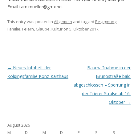
Email tam.mueller@gmx.net.
This entry was posted in
Allgemein
and tagged
Begegnung
,
Familie
,
Feiern
,
Glaube
,
Kultur
on
5. Oktober 2017
.
Post navigation
←
Neues Infoheft der
Baumaßnahme in der
Kolpingsfamilie Konz-Karthaus
Brunostraße bald
abgeschlossen – Sperrung in
der Trierer Straße ab 16.
Oktober
→
August 2026
M
D
M
D
F
S
S