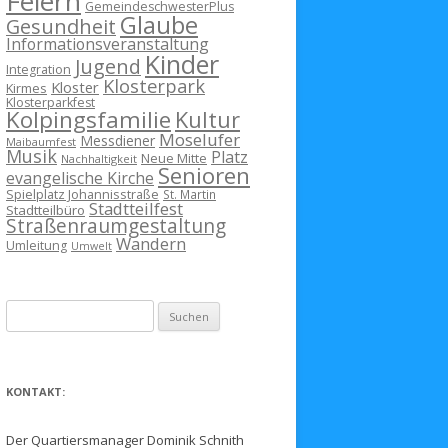
Feiern
GemeindeschwesterPlus
Glaube
Gesundheit
Informationsveranstaltung
Kinder
Jugend
Integration
Klosterpark
Kloster
Kirmes
Klosterparkfest
Kolpingsfamilie
Kultur
Moselufer
Messdiener
Maibaumfest
Musik
Platz
Neue Mitte
Nachhaltigkeit
Senioren
evangelische Kirche
Spielplatz Johannisstraße
St. Martin
Stadtteilfest
Stadtteilbüro
Straßenraumgestaltung
Wandern
Umleitung
Umwelt
Suchen
nach:
KONTAKT:
Der Quartiersmanager Dominik Schnith