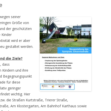
e
 wegen seiner
geringen Größe von
und der geschützten
e Kinder
tivität wird er aber
 neu gestaltet werden.
nd die Ziele?
n, dass
n Kindern und ihre
- und Begegnungspunkt
ade für diese
lativ geringer
indet wichtig. Hier
zw. die Straßen Kurtstraße, Trierer Straße,
straße, Am Klostergarten, Am Bahnhof Karthaus sowie