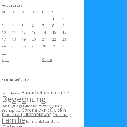
August 2026
M
D
M
D
F
S
S
1
2
3
4
5
6
7
8
9
10
11
12
13
14
15
16
17
18
19
20
21
22
23
24
25
26
27
28
29
30
31
« Juli
Sep. »
SCHLAGWÖRTER
Bauarbeiten
Baustelle
Bahnstation
Begegnung
Bewegung
Beteiligungsaktionen
Corona
Eltern-
DRK
Brunoplatz
DSL
Kind-Treff
Elternbildung
Ernährung
Familie
Familienlotsenstelle