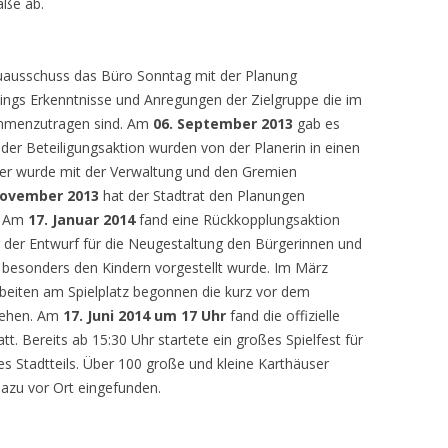
aße ab.
uausschuss das Büro Sonntag mit der Planung
rdings Erkenntnisse und Anregungen der Zielgruppe die im
ammenzutragen sind. Am
06.
September 2013
gab es
 der Beteiligungsaktion wurden von der Planerin in einen
er wurde mit der Verwaltung und den Gremien
November 2013
hat der Stadtrat den Planungen
. Am
17. Januar
2014
fand eine Rückkopplungsaktion
er der Entwurf für die Neugestaltung den Bürgerinnen und
besonders den Kindern vorgestellt wurde. Im März
beiten am Spielplatz begonnen die kurz vor dem
tehen. Am
17. Juni 2014 um 17 Uhr
fand die offizielle
tt. Bereits ab 15:30 Uhr startete ein großes Spielfest für
des Stadtteils. Über 100 große und kleine Karthäuser
dazu vor Ort eingefunden.