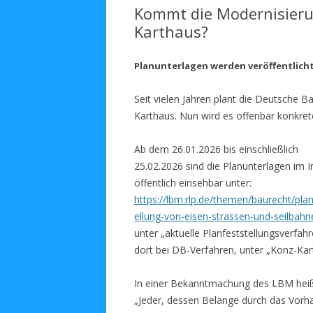
Kommt die Modernisier
Karthaus?
Planunterlagen werden veröffentlich
Seit vielen Jahren plant die Deutsche 
Karthaus. Nun wird es offenbar konkret
Ab dem 26.01.2026 bis einschließlich
25.02.2026 sind die Planunterlagen im I
öffentlich einsehbar unter:
https://lbm.rlp.de/themen/baurecht/plan
ellung-von-eisen-strassen-und-seilbahn
unter „aktuelle Planfeststellungsverfahr
dort bei DB-Verfahren, unter „Konz-Kar
In einer Bekanntmachung des LBM heiß
„Jeder, dessen Belange durch das Vorh