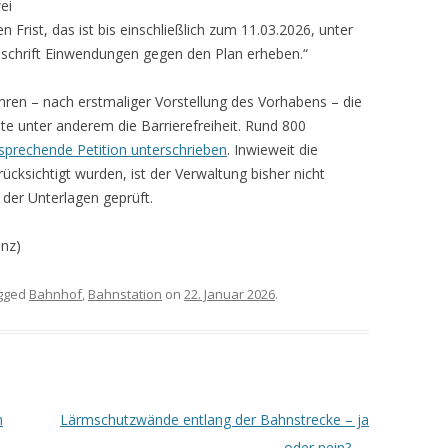
ei
rist, das ist bis einschließlich zum 11.03.2026, unter
chrift Einwendungen gegen den Plan erheben.“
hren – nach erstmaliger Vorstellung des Vorhabens – die
lte unter anderem die Barrierefreiheit. Rund 800
tsprechende Petition unterschrieben
. Inwieweit die
rücksichtigt wurden, ist der Verwaltung bisher nicht
 der Unterlagen geprüft.
nz)
gged
Bahnhof
,
Bahnstation
on
22. Januar 2026
.
n
Lärmschutzwände entlang der Bahnstrecke – ja
oder nein?
→