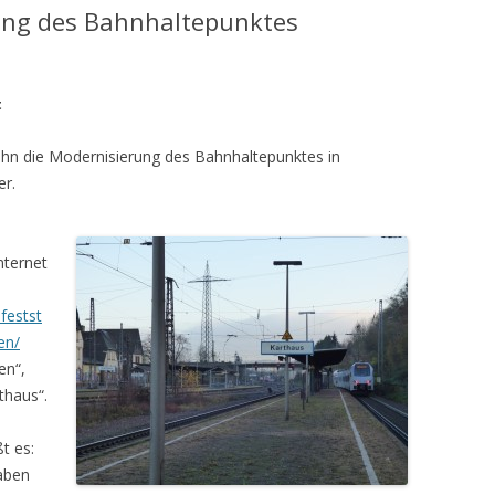
ung des Bahnhaltepunktes
t
Bahn die Modernisierung des Bahnhaltepunktes in
er.
nternet
festst
en/
en“,
thaus“.
t es:
aben