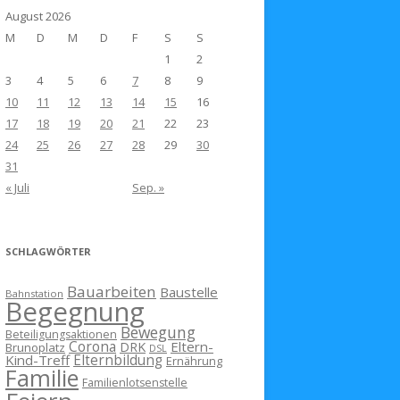
August 2026
M
D
M
D
F
S
S
1
2
3
4
5
6
7
8
9
10
11
12
13
14
15
16
17
18
19
20
21
22
23
24
25
26
27
28
29
30
31
« Juli
Sep. »
SCHLAGWÖRTER
Bauarbeiten
Baustelle
Bahnstation
Begegnung
Bewegung
Beteiligungsaktionen
Corona
Eltern-
DRK
Brunoplatz
DSL
Kind-Treff
Elternbildung
Ernährung
Familie
Familienlotsenstelle