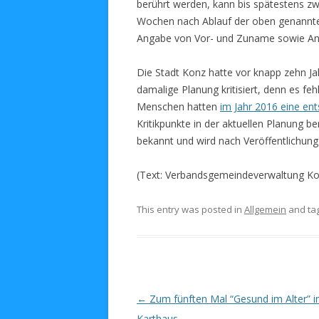
berührt werden, kann bis spätestens zw
Wochen nach Ablauf der oben genannten F
Angabe von Vor- und Zuname sowie Ans
Die Stadt Konz hatte vor knapp zehn Ja
damalige Planung kritisiert, denn es feh
Menschen hatten
im Jahr 2016 eine en
Kritikpunkte in der aktuellen Planung be
bekannt und wird nach Veröffentlichung
(Text: Verbandsgemeindeverwaltung Ko
This entry was posted in
Allgemein
and ta
Post navigation
←
Zum fünften Mal “Gesund im Alter” i
Karthaus