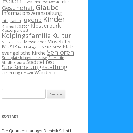
Feiern
GemeindeschwesterPlus
Glaube
Gesundheit
Informationsveranstaltung
Kinder
Jugend
Integration
Klosterpark
Kloster
Kirmes
Klosterparkfest
Kolpingsfamilie
Kultur
Moselufer
Messdiener
Maibaumfest
Musik
Platz
Neue Mitte
Nachhaltigkeit
Senioren
evangelische Kirche
Spielplatz Johannisstraße
St. Martin
Stadtteilfest
Stadtteilbüro
Straßenraumgestaltung
Wandern
Umleitung
Umwelt
Suchen
nach:
KONTAKT:
Der Quartiersmanager Dominik Schnith