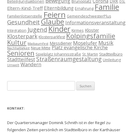
Bewegung
Corona
DRK
Brunoplatz
Beteiligungsaktionen
DSL
Familie
Eltern-Kind-Treff
Elternbildung
Ernährung
Feiern
Familienlotsenstelle
GemeindeschwesterPlus
Glaube
Gesundheit
Informationsveranstaltung
Kinder
Jugend
Kloster
Kirmes
Integration
Kolpingsfamilie
Klosterpark
Klosterparkfest
Kultur
Musik
Moselufer
Messdiener
Maibaumfest
Platz evangelische Kirche
Neue Mitte
Nachhaltigkeit
Senioren
Spielplatz Johannisstraße
Stadtteilbüro
St. Martin
Straßenraumgestaltung
Stadtteilfest
Umleitung
Wandern
Umwelt
Suchen
nach:
KONTAKT:
Der Quartiersmanager Dominik Schnith ist in der Regel zu
folgenden Zeiten persönlich im Stadtteilbüro in der Karthäuser