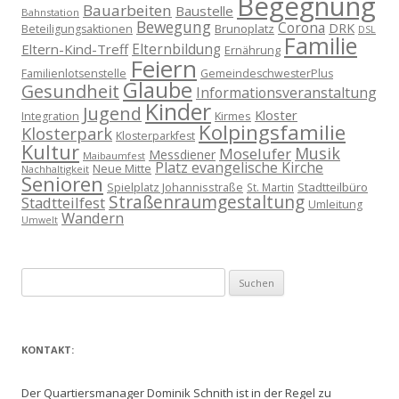
Begegnung
Bauarbeiten
Baustelle
Bahnstation
Bewegung
Corona
DRK
Brunoplatz
Beteiligungsaktionen
DSL
Familie
Eltern-Kind-Treff
Elternbildung
Ernährung
Feiern
Familienlotsenstelle
GemeindeschwesterPlus
Glaube
Gesundheit
Informationsveranstaltung
Kinder
Jugend
Kloster
Kirmes
Integration
Kolpingsfamilie
Klosterpark
Klosterparkfest
Kultur
Musik
Moselufer
Messdiener
Maibaumfest
Platz evangelische Kirche
Neue Mitte
Nachhaltigkeit
Senioren
Spielplatz Johannisstraße
Stadtteilbüro
St. Martin
Straßenraumgestaltung
Stadtteilfest
Umleitung
Wandern
Umwelt
Suchen
nach:
KONTAKT:
Der Quartiersmanager Dominik Schnith ist in der Regel zu