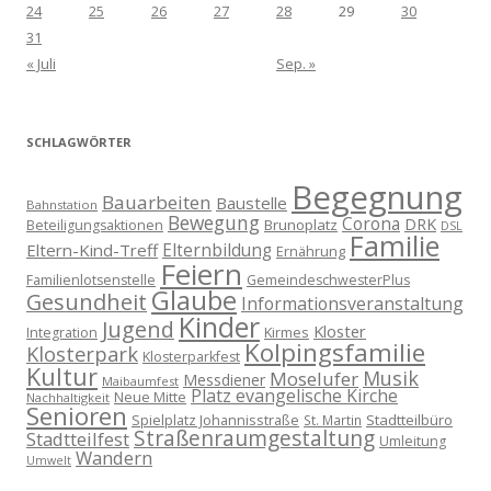
24
25
26
27
28
29
30
31
« Juli
Sep. »
SCHLAGWÖRTER
Begegnung
Bauarbeiten
Baustelle
Bahnstation
Bewegung
Corona
DRK
Brunoplatz
Beteiligungsaktionen
DSL
Familie
Eltern-Kind-Treff
Elternbildung
Ernährung
Feiern
Familienlotsenstelle
GemeindeschwesterPlus
Glaube
Gesundheit
Informationsveranstaltung
Kinder
Jugend
Kloster
Kirmes
Integration
Kolpingsfamilie
Klosterpark
Klosterparkfest
Kultur
Musik
Moselufer
Messdiener
Maibaumfest
Platz evangelische Kirche
Neue Mitte
Nachhaltigkeit
Senioren
Spielplatz Johannisstraße
Stadtteilbüro
St. Martin
Straßenraumgestaltung
Stadtteilfest
Umleitung
Wandern
Umwelt