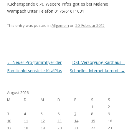
Kuchenspende 6,-€. Weitere Infos gibt es bei Melanie
Wampach unter Telefon 0176/61611031
This entry was posted in
Allgemein
on
20. Februar 2015
.
Post navigation
←
Neuer Programmflyer der
DSL Versorgung Karthaus –
Familienlotsenstelle Kita!Plus
Schnelles Internet kommt!
→
August 2026
M
D
M
D
F
S
S
1
2
3
4
5
6
7
8
9
10
11
12
13
14
15
16
17
18
19
20
21
22
23