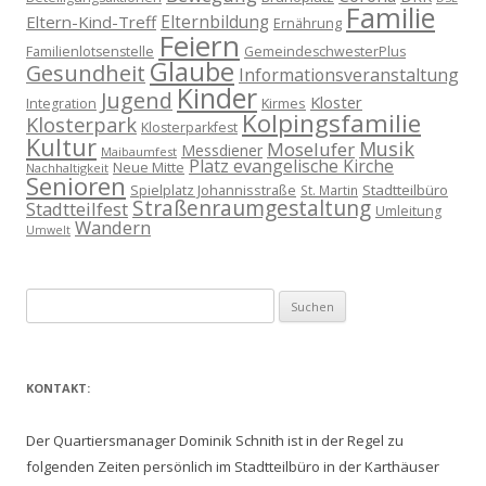
Familie
Eltern-Kind-Treff
Elternbildung
Ernährung
Feiern
Familienlotsenstelle
GemeindeschwesterPlus
Glaube
Gesundheit
Informationsveranstaltung
Kinder
Jugend
Kloster
Kirmes
Integration
Kolpingsfamilie
Klosterpark
Klosterparkfest
Kultur
Musik
Moselufer
Messdiener
Maibaumfest
Platz evangelische Kirche
Neue Mitte
Nachhaltigkeit
Senioren
Spielplatz Johannisstraße
Stadtteilbüro
St. Martin
Straßenraumgestaltung
Stadtteilfest
Umleitung
Wandern
Umwelt
Suchen
nach:
KONTAKT:
Der Quartiersmanager Dominik Schnith ist in der Regel zu
folgenden Zeiten persönlich im Stadtteilbüro in der Karthäuser