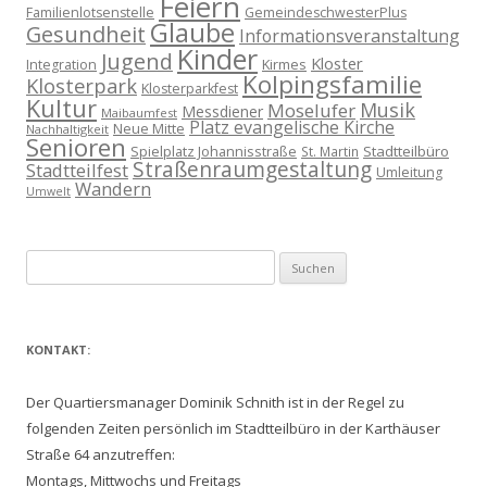
Feiern
Familienlotsenstelle
GemeindeschwesterPlus
Glaube
Gesundheit
Informationsveranstaltung
Kinder
Jugend
Kloster
Kirmes
Integration
Kolpingsfamilie
Klosterpark
Klosterparkfest
Kultur
Musik
Moselufer
Messdiener
Maibaumfest
Platz evangelische Kirche
Neue Mitte
Nachhaltigkeit
Senioren
Spielplatz Johannisstraße
Stadtteilbüro
St. Martin
Straßenraumgestaltung
Stadtteilfest
Umleitung
Wandern
Umwelt
Suchen
nach:
KONTAKT:
Der Quartiersmanager Dominik Schnith ist in der Regel zu
folgenden Zeiten persönlich im Stadtteilbüro in der Karthäuser
Straße 64 anzutreffen:
Montags, Mittwochs und Freitags