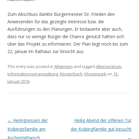
Zum Abschluss dankte Bürgermeister Dr. Frieden den
Anwesenden für das gezeigte Interesse bzw. die
Ausführungen zu den Planungen. Er bedauerte aber auch,
dass nur so wenige Bürger die Chance genutzt hätten sich
über das Projekt zu informieren. Der Plan liegt noch bis zum
22. Januar im Rathaus zur Einsicht aus.
This entry was posted in
Allgemein
and tagged
Altenzentrum
,
Informationsveranstaltung
,
Klosterbach
,
Klosterpark
on
15.
Januar 2016
.
Post navigation
←
Heringsessen der
Heilig Abend der offenen Tür
Kolpingsfamilie am
der Kolpingfamilie gut besucht
Aschermittwoch
→