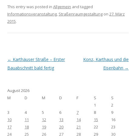
This entry was posted in
Allgemein
and tagged
Informationsveranstaltung
,
Straßenraumgestaltung
on
27. März
2015
.
Post navigation
←
Karthäuser Straße – Erster
Konz, Karthaus und die
Bauabschnitt bald fertig
Eisenbahn
→
August 2026
M
D
M
D
F
S
S
1
2
3
4
5
6
7
8
9
10
11
12
13
14
15
16
17
18
19
20
21
22
23
24
25
26
27
28
29
30