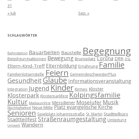
31
« Juli
Sep. »
SCHLAGWÖRTER
Begegnung
Bauarbeiten
Baustelle
Bahnstation
Bewegung
Corona
DRK
Brunoplatz
Beteiligungsaktionen
DSL
Familie
Eltern-Kind-Treff
Elternbildung
Ernährung
Feiern
Familienlotsenstelle
GemeindeschwesterPlus
Glaube
Gesundheit
Informationsveranstaltung
Kinder
Jugend
Kloster
Kirmes
Integration
Kolpingsfamilie
Klosterpark
Klosterparkfest
Kultur
Musik
Moselufer
Messdiener
Maibaumfest
Platz evangelische Kirche
Neue Mitte
Nachhaltigkeit
Senioren
Spielplatz Johannisstraße
Stadtteilbüro
St. Martin
Straßenraumgestaltung
Stadtteilfest
Umleitung
Wandern
Umwelt