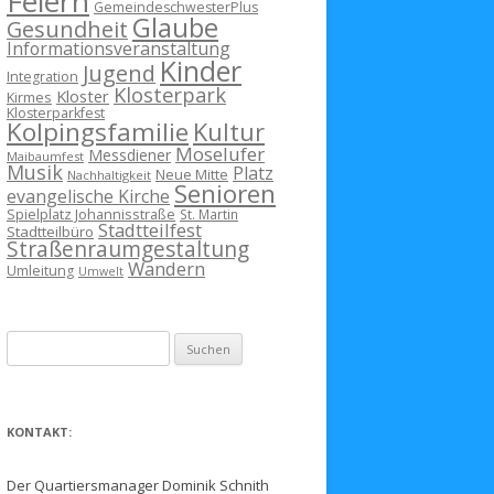
Feiern
GemeindeschwesterPlus
Glaube
Gesundheit
Informationsveranstaltung
Kinder
Jugend
Integration
Klosterpark
Kloster
Kirmes
Klosterparkfest
Kolpingsfamilie
Kultur
Moselufer
Messdiener
Maibaumfest
Musik
Platz
Neue Mitte
Nachhaltigkeit
Senioren
evangelische Kirche
Spielplatz Johannisstraße
St. Martin
Stadtteilfest
Stadtteilbüro
Straßenraumgestaltung
Wandern
Umleitung
Umwelt
Suchen
nach:
KONTAKT:
Der Quartiersmanager Dominik Schnith