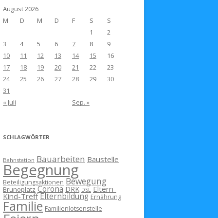
August 2026
M
D
M
D
F
S
S
1
2
3
4
5
6
7
8
9
10
11
12
13
14
15
16
17
18
19
20
21
22
23
24
25
26
27
28
29
30
31
« Juli
Sep. »
SCHLAGWÖRTER
Bauarbeiten
Baustelle
Bahnstation
Begegnung
Bewegung
Beteiligungsaktionen
Corona
Eltern-
DRK
Brunoplatz
DSL
Kind-Treff
Elternbildung
Ernährung
Familie
Familienlotsenstelle