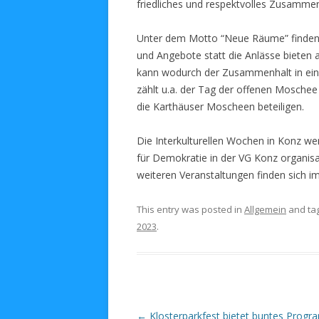
friedliches und respektvolles Zusammenl
Unter dem Motto “Neue Räume” finden 
und Angebote statt die Anlässe bieten
kann wodurch der Zusammenhalt in einer
zählt u.a. der Tag der offenen Moschee
die Karthäuser Moscheen beteiligen.
Die Interkulturellen Wochen in Konz we
für Demokratie in der VG Konz organisat
weiteren Veranstaltungen finden sich i
This entry was posted in
Allgemein
and ta
2023
.
Post navigation
←
Klosterparkfest bietet buntes Progr