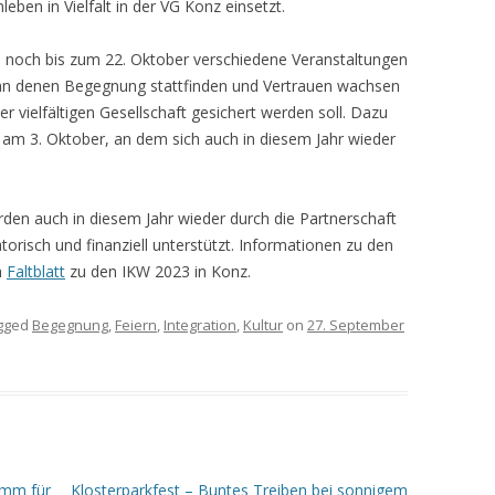
eben in Vielfalt in der VG Konz einsetzt.
noch bis zum 22. Oktober verschiedene Veranstaltungen
 an denen Begegnung stattfinden und Vertrauen wachsen
 vielfältigen Gesellschaft gesichert werden soll. Dazu
 am 3. Oktober, an dem sich auch in diesem Jahr wieder
rden auch in diesem Jahr wieder durch die Partnerschaft
orisch und finanziell unterstützt. Informationen zu den
m
Faltblatt
zu den IKW 2023 in Konz.
gged
Begegnung
,
Feiern
,
Integration
,
Kultur
on
27. September
amm für
Klosterparkfest – Buntes Treiben bei sonnigem