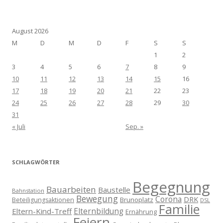
August 2026
M
D
M
D
F
S
S
1
2
3
4
5
6
7
8
9
10
11
12
13
14
15
16
17
18
19
20
21
22
23
24
25
26
27
28
29
30
31
« Juli
Sep. »
SCHLAGWÖRTER
Begegnung
Bauarbeiten
Baustelle
Bahnstation
Bewegung
Corona
DRK
Brunoplatz
Beteiligungsaktionen
DSL
Familie
Eltern-Kind-Treff
Elternbildung
Ernährung
Feiern