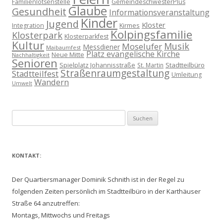
Familienlotsenstelle
GemeindeschwesterPlus
Glaube
Gesundheit
Informationsveranstaltung
Kinder
Jugend
Kloster
Kirmes
Integration
Kolpingsfamilie
Klosterpark
Klosterparkfest
Kultur
Musik
Moselufer
Messdiener
Maibaumfest
Platz evangelische Kirche
Neue Mitte
Nachhaltigkeit
Senioren
Spielplatz Johannisstraße
Stadtteilbüro
St. Martin
Straßenraumgestaltung
Stadtteilfest
Umleitung
Wandern
Umwelt
Suchen
nach:
KONTAKT:
Der Quartiersmanager Dominik Schnith ist in der Regel zu
folgenden Zeiten persönlich im Stadtteilbüro in der Karthäuser
Straße 64 anzutreffen:
Montags, Mittwochs und Freitags