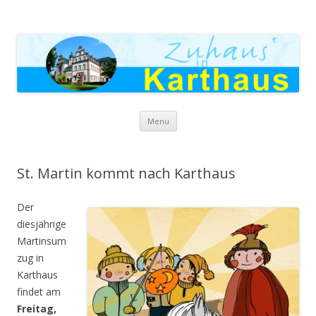
Zuhaus in Karthaus
Skip to content
Menu
St. Martin kommt nach Karthaus
Der
diesjährige
Martinsum
zug in
Karthaus
findet am
Freitag,