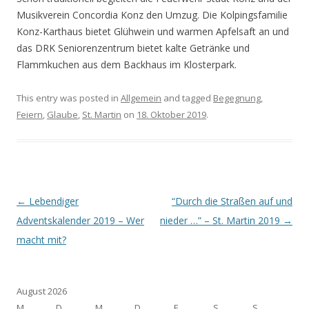
Musikverein Concordia Konz den Umzug. Die Kolpingsfamilie
Konz-Karthaus bietet Glühwein und warmen Apfelsaft an und
das DRK Seniorenzentrum bietet kalte Getränke und
Flammkuchen aus dem Backhaus im Klosterpark.
This entry was posted in
Allgemein
and tagged
Begegnung
,
Feiern
,
Glaube
,
St. Martin
on
18. Oktober 2019
.
Post navigation
←
Lebendiger
“Durch die Straßen auf und
Adventskalender 2019 – Wer
nieder …” – St. Martin 2019
→
macht mit?
August 2026
M
D
M
D
F
S
S