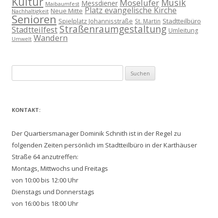
Kultur
Musik
Moselufer
Messdiener
Maibaumfest
Platz evangelische Kirche
Neue Mitte
Nachhaltigkeit
Senioren
Spielplatz Johannisstraße
Stadtteilbüro
St. Martin
Straßenraumgestaltung
Stadtteilfest
Umleitung
Wandern
Umwelt
Suchen
nach:
KONTAKT:
Der Quartiersmanager Dominik Schnith ist in der Regel zu
folgenden Zeiten persönlich im Stadtteilbüro in der Karthäuser
Straße 64 anzutreffen:
Montags, Mittwochs und Freitags
von 10:00 bis 12:00 Uhr
Dienstags und Donnerstags
von 16:00 bis 18:00 Uhr