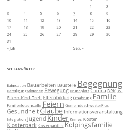
1
2
3
4
5
6
7
8
9
10
11
12
13
14
15
16
17
18
19
20
21
22
23
24
25
26
27
28
29
30
31
« Juli
Sep. »
SCHLAGWÖRTER
Begegnung
Bauarbeiten
Baustelle
Bahnstation
Bewegung
Corona
DRK
Brunoplatz
Beteiligungsaktionen
DSL
Familie
Eltern-Kind-Treff
Elternbildung
Ernährung
Feiern
Familienlotsenstelle
GemeindeschwesterPlus
Glaube
Gesundheit
Informationsveranstaltung
Kinder
Jugend
Kloster
Kirmes
Integration
Kolpingsfamilie
Klosterpark
Klosterparkfest