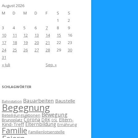
August 2026
M
D
M
D
F
S
S
1
2
3
4
5
6
7
8
9
10
11
12
13
14
15
16
17
18
19
20
21
22
23
24
25
26
27
28
29
30
31
« Juli
Sep. »
SCHLAGWÖRTER
Bauarbeiten
Baustelle
Bahnstation
Begegnung
Bewegung
Beteiligungsaktionen
Corona
Eltern-
DRK
Brunoplatz
DSL
Kind-Treff
Elternbildung
Ernährung
Familie
Familienlotsenstelle