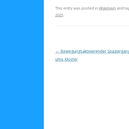
This entry was posted in
Allgemein
and ta
2025
.
Post navigation
←
Bewegungsaktivierender Spaziergan
ums Kloster