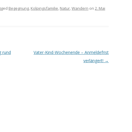
gged
Begegnung
,
Kolpingsfamilie
,
Natur
,
Wandern
on
2. Mai
g rund
Vater-Kind-Wochenende – Anmeldefrist
verlängert!
→