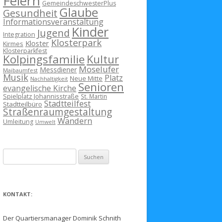
Feiern
GemeindeschwesterPlus
Glaube
Gesundheit
Informationsveranstaltung
Kinder
Jugend
Integration
Klosterpark
Kloster
Kirmes
Klosterparkfest
Kolpingsfamilie
Kultur
Moselufer
Messdiener
Maibaumfest
Musik
Platz
Neue Mitte
Nachhaltigkeit
Senioren
evangelische Kirche
Spielplatz Johannisstraße
St. Martin
Stadtteilfest
Stadtteilbüro
Straßenraumgestaltung
Wandern
Umleitung
Umwelt
Suchen
nach:
KONTAKT:
Der Quartiersmanager Dominik Schnith