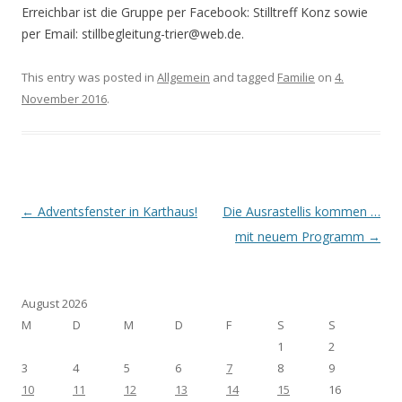
Erreichbar ist die Gruppe per Facebook: Stilltreff Konz sowie
per Email: stillbegleitung-trier@web.de.
This entry was posted in
Allgemein
and tagged
Familie
on
4.
November 2016
.
Post navigation
←
Adventsfenster in Karthaus!
Die Ausrastellis kommen …
mit neuem Programm
→
August 2026
M
D
M
D
F
S
S
1
2
3
4
5
6
7
8
9
10
11
12
13
14
15
16