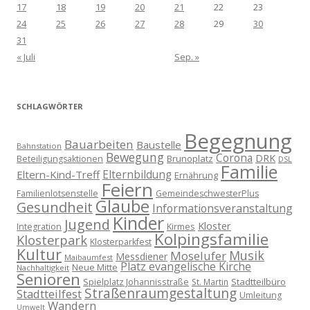
17
18
19
20
21
22
23
24
25
26
27
28
29
30
31
« Juli
Sep. »
SCHLAGWÖRTER
Begegnung
Bauarbeiten
Baustelle
Bahnstation
Bewegung
Corona
DRK
Brunoplatz
Beteiligungsaktionen
DSL
Familie
Eltern-Kind-Treff
Elternbildung
Ernährung
Feiern
Familienlotsenstelle
GemeindeschwesterPlus
Glaube
Gesundheit
Informationsveranstaltung
Kinder
Jugend
Kloster
Kirmes
Integration
Kolpingsfamilie
Klosterpark
Klosterparkfest
Kultur
Musik
Moselufer
Messdiener
Maibaumfest
Platz evangelische Kirche
Neue Mitte
Nachhaltigkeit
Senioren
Spielplatz Johannisstraße
Stadtteilbüro
St. Martin
Straßenraumgestaltung
Stadtteilfest
Umleitung
Wandern
Umwelt