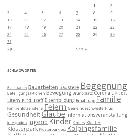
1
2
3
4
5
6
7
8
9
10
11
12
13
14
15
16
17
18
19
20
21
22
23
24
25
26
27
28
29
30
31
« Juli
Sep. »
SCHLAGWÖRTER
Begegnung
Bauarbeiten
Baustelle
Bahnstation
Bewegung
Corona
DRK
Brunoplatz
Beteiligungsaktionen
DSL
Familie
Eltern-Kind-Treff
Elternbildung
Ernährung
Feiern
Familienlotsenstelle
GemeindeschwesterPlus
Glaube
Gesundheit
Informationsveranstaltung
Kinder
Jugend
Kloster
Kirmes
Integration
Kolpingsfamilie
Klosterpark
Klosterparkfest
Kultur