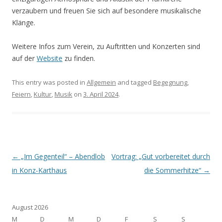
verzaubern und freuen Sie sich auf besondere musikalische
Klänge.
Weitere Infos zum Verein, zu Auftritten und Konzerten sind
auf der
Website
zu finden.
This entry was posted in
Allgemein
and tagged
Begegnung
,
Feiern
,
Kultur
,
Musik
on
3. April 2024
.
Post navigation
←
„Im Gegenteil“ – Abendlob
Vortrag: „Gut vorbereitet durch
in Konz-Karthaus
die Sommerhitze“
→
August 2026
M
D
M
D
F
S
S