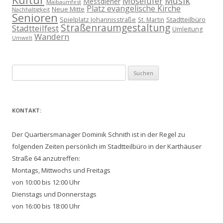
Musik
Moselufer
Messdiener
Maibaumfest
Platz evangelische Kirche
Neue Mitte
Nachhaltigkeit
Senioren
Spielplatz Johannisstraße
Stadtteilbüro
St. Martin
Straßenraumgestaltung
Stadtteilfest
Umleitung
Wandern
Umwelt
Suchen
nach:
KONTAKT:
Der Quartiersmanager Dominik Schnith ist in der Regel zu
folgenden Zeiten persönlich im Stadtteilbüro in der Karthäuser
Straße 64 anzutreffen:
Montags, Mittwochs und Freitags
von 10:00 bis 12:00 Uhr
Dienstags und Donnerstags
von 16:00 bis 18:00 Uhr