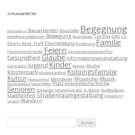
SCHLAGWÖRTER
Begegnung
Bauarbeiten
Baustelle
Bahnstation
Bewegung
Corona
DRK
Brunoplatz
Beteiligungsaktionen
DSL
Familie
Eltern-Kind-Treff
Elternbildung
Ernährung
Feiern
Familienlotsenstelle
GemeindeschwesterPlus
Glaube
Gesundheit
Informationsveranstaltung
Kinder
Jugend
Kloster
Kirmes
Integration
Kolpingsfamilie
Klosterpark
Klosterparkfest
Kultur
Musik
Moselufer
Messdiener
Maibaumfest
Platz evangelische Kirche
Neue Mitte
Nachhaltigkeit
Senioren
Spielplatz Johannisstraße
Stadtteilbüro
St. Martin
Straßenraumgestaltung
Stadtteilfest
Umleitung
Wandern
Umwelt
Suchen
nach: