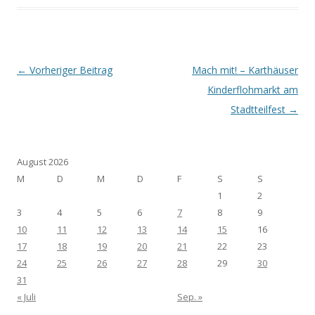
Post navigation
←
Vorheriger Beitrag
Mach mit! – Karthäuser
Kinderflohmarkt am
Stadtteilfest
→
August 2026
M
D
M
D
F
S
S
1
2
3
4
5
6
7
8
9
10
11
12
13
14
15
16
17
18
19
20
21
22
23
24
25
26
27
28
29
30
31
« Juli
Sep. »