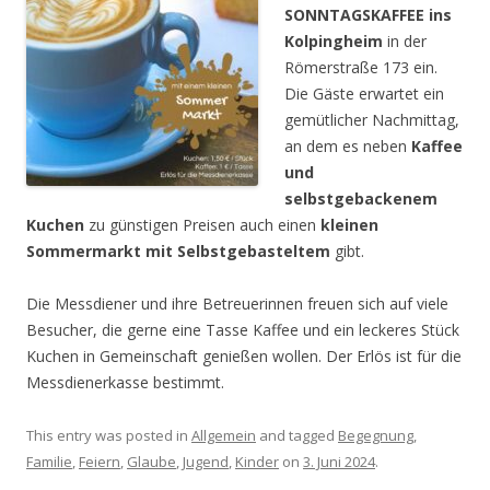
SONNTAGSKAFFEE ins
Kolpingheim
in der
Römerstraße 173 ein.
Die Gäste erwartet ein
gemütlicher Nachmittag,
an dem es neben
Kaffee
und
selbstgebackenem
Kuchen
zu günstigen Preisen auch einen
kleinen
Sommermarkt mit Selbstgebasteltem
gibt.
Die Messdiener und ihre Betreuerinnen freuen sich auf viele
Besucher, die gerne eine Tasse Kaffee und ein leckeres Stück
Kuchen in Gemeinschaft genießen wollen. Der Erlös ist für die
Messdienerkasse bestimmt.
This entry was posted in
Allgemein
and tagged
Begegnung
,
Familie
,
Feiern
,
Glaube
,
Jugend
,
Kinder
on
3. Juni 2024
.