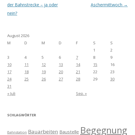
der Bahnstrecke – ja oder
Aschermittwoch
→
nein?
August 2026
M
D
M
D
F
S
S
1
2
3
4
5
6
7
8
9
10
11
12
13
14
15
16
17
18
19
20
21
22
23
24
25
26
27
28
29
30
31
« Juli
Sep. »
SCHLAGWÖRTER
Begegnung
Bauarbeiten
Baustelle
Bahnstation