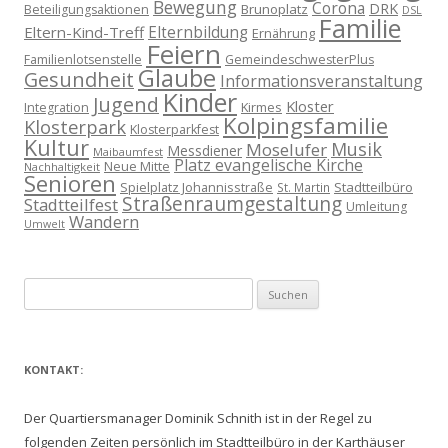
Bewegung
Corona
DRK
Brunoplatz
Beteiligungsaktionen
DSL
Familie
Eltern-Kind-Treff
Elternbildung
Ernährung
Feiern
Familienlotsenstelle
GemeindeschwesterPlus
Glaube
Gesundheit
Informationsveranstaltung
Kinder
Jugend
Kloster
Kirmes
Integration
Kolpingsfamilie
Klosterpark
Klosterparkfest
Kultur
Musik
Moselufer
Messdiener
Maibaumfest
Platz evangelische Kirche
Neue Mitte
Nachhaltigkeit
Senioren
Spielplatz Johannisstraße
Stadtteilbüro
St. Martin
Straßenraumgestaltung
Stadtteilfest
Umleitung
Wandern
Umwelt
Suchen
nach:
KONTAKT:
Der Quartiersmanager Dominik Schnith ist in der Regel zu
folgenden Zeiten persönlich im Stadtteilbüro in der Karthäuser