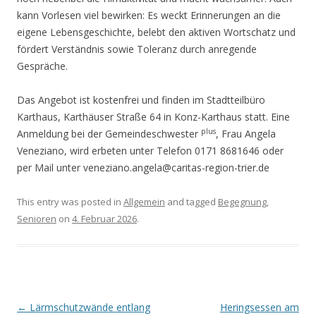
kann Vorlesen viel bewirken: Es weckt Erinnerungen an die
eigene Lebensgeschichte, belebt den aktiven Wortschatz und
fördert Verständnis sowie Toleranz durch anregende
Gespräche.
Das Angebot ist kostenfrei und finden im Stadtteilbüro
Karthaus, Karthäuser Straße 64 in Konz-Karthaus statt. Eine
plus
Anmeldung bei der Gemeindeschwester
, Frau Angela
Veneziano, wird erbeten unter Telefon 0171 8681646 oder
per Mail unter veneziano.angela@caritas-region-trier.de
This entry was posted in
Allgemein
and tagged
Begegnung
,
Senioren
on
4. Februar 2026
.
Post navigation
←
Lärmschutzwände entlang
Heringsessen am