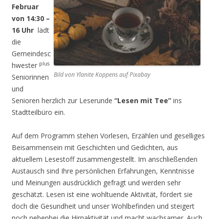
Februar
von 14:30 –
16 Uhr
lädt
die
Gemeindesc
plus
hwester
Bild von Ylanite Koppens auf Pixabay
Seniorinnen
und
Senioren herzlich zur Leserunde
“Lesen mit Tee”
ins
Stadtteilbüro ein.
Auf dem Programm stehen Vorlesen, Erzählen und geselliges
Beisammensein mit Geschichten und Gedichten, aus
aktuellem Lesestoff zusammengestellt. Im anschließenden
Austausch sind Ihre persönlichen Erfahrungen, Kenntnisse
und Meinungen ausdrücklich gefragt und werden sehr
geschätzt. Lesen ist eine wohltuende Aktivität, fördert sie
doch die Gesundheit und unser Wohlbefinden und steigert
noch nebenbei die Hirnaktivität und macht wachsamer. Auch