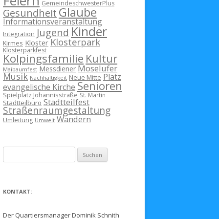
Feiern
GemeindeschwesterPlus
Glaube
Gesundheit
Informationsveranstaltung
Kinder
Jugend
Integration
Klosterpark
Kloster
Kirmes
Klosterparkfest
Kolpingsfamilie
Kultur
Moselufer
Messdiener
Maibaumfest
Musik
Platz
Neue Mitte
Nachhaltigkeit
Senioren
evangelische Kirche
Spielplatz Johannisstraße
St. Martin
Stadtteilfest
Stadtteilbüro
Straßenraumgestaltung
Wandern
Umleitung
Umwelt
Suchen
nach:
KONTAKT:
Der Quartiersmanager Dominik Schnith