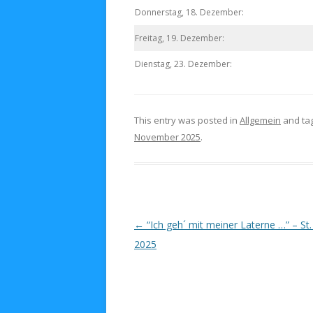
Donnerstag, 18. Dezember:
Freitag, 19. Dezember:
Dienstag, 23. Dezember:
This entry was posted in
Allgemein
and ta
November 2025
.
Post navigation
←
“Ich geh´ mit meiner Laterne …” – St.
2025