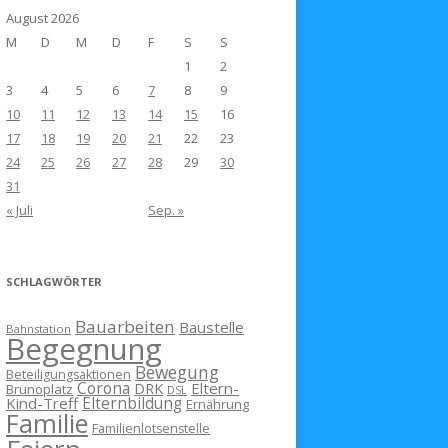
August 2026
M
D
M
D
F
S
S
1
2
3
4
5
6
7
8
9
10
11
12
13
14
15
16
17
18
19
20
21
22
23
24
25
26
27
28
29
30
31
« Juli
Sep. »
SCHLAGWÖRTER
Bauarbeiten
Baustelle
Bahnstation
Begegnung
Bewegung
Beteiligungsaktionen
Corona
Eltern-
DRK
Brunoplatz
DSL
Kind-Treff
Elternbildung
Ernährung
Familie
Familienlotsenstelle