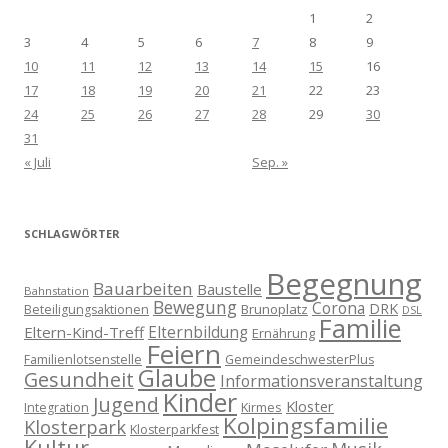
1
2
3
4
5
6
7
8
9
10
11
12
13
14
15
16
17
18
19
20
21
22
23
24
25
26
27
28
29
30
31
« Juli
Sep. »
SCHLAGWÖRTER
Begegnung
Bauarbeiten
Baustelle
Bahnstation
Bewegung
Corona
DRK
Brunoplatz
Beteiligungsaktionen
DSL
Familie
Eltern-Kind-Treff
Elternbildung
Ernährung
Feiern
Familienlotsenstelle
GemeindeschwesterPlus
Glaube
Gesundheit
Informationsveranstaltung
Kinder
Jugend
Kloster
Kirmes
Integration
Kolpingsfamilie
Klosterpark
Klosterparkfest
Kultur