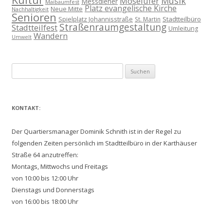
Musik
Moselufer
Messdiener
Maibaumfest
Platz evangelische Kirche
Neue Mitte
Nachhaltigkeit
Senioren
Spielplatz Johannisstraße
Stadtteilbüro
St. Martin
Straßenraumgestaltung
Stadtteilfest
Umleitung
Wandern
Umwelt
Suchen
nach:
KONTAKT:
Der Quartiersmanager Dominik Schnith ist in der Regel zu
folgenden Zeiten persönlich im Stadtteilbüro in der Karthäuser
Straße 64 anzutreffen:
Montags, Mittwochs und Freitags
von 10:00 bis 12:00 Uhr
Dienstags und Donnerstags
von 16:00 bis 18:00 Uhr