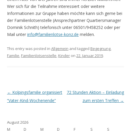
Wer sich für die Teilnahme interessiert oder weitere
Informationen zur Gruppe haben möchte kann sich gerne bei
der Familienlotsenstelle (Ansprechpartner Quartiersmanager
Dominik Schnith) telefonisch unter 06501/9458252 oder per
Mail unter
info@familienlotse-konz.de
melden.
This entry was posted in
Allgemein
and tagged
Begegnung
,
Familie
,
Familienlotsenstelle
,
Kinder
on
22. Januar 2019
.
Post navigation
←
Kolpingsfamilie organisiert
72 Stunden Aktion – Einladung
“Vater-Kind-Wochenende”
zum ersten Treffen
→
August 2026
M
D
M
D
F
S
S