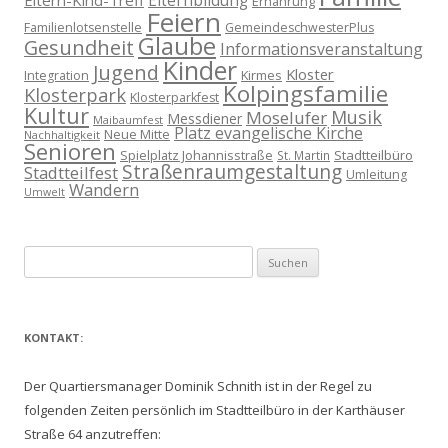
Eltern-Kind-Treff
Elternbildung
Ernährung
Feiern
Familienlotsenstelle
GemeindeschwesterPlus
Glaube
Gesundheit
Informationsveranstaltung
Kinder
Jugend
Kloster
Kirmes
Integration
Kolpingsfamilie
Klosterpark
Klosterparkfest
Kultur
Musik
Moselufer
Messdiener
Maibaumfest
Platz evangelische Kirche
Neue Mitte
Nachhaltigkeit
Senioren
Spielplatz Johannisstraße
Stadtteilbüro
St. Martin
Straßenraumgestaltung
Stadtteilfest
Umleitung
Wandern
Umwelt
Suchen
nach:
KONTAKT:
Der Quartiersmanager Dominik Schnith ist in der Regel zu
folgenden Zeiten persönlich im Stadtteilbüro in der Karthäuser
Straße 64 anzutreffen: