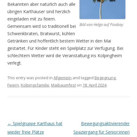
Bekannten aber natürlich auch alle
übrigen Karthäuser sind herzlich
eingeladen mit zu feiern.
Bild von Helga auf Pixabay
Gemeinsam wird so traditionell bei
Schwenkbraten, Bratwurst, kühlen
Getränken und hoffentlich bestem Wetter in den Mai
gestartet. Für Kinder steht ein Spielplatz zur Verfügung. Bei
schlechtem Wetter wird die Veranstaltung ins Kolpingheim
verlegt.
This entry was posted in
Allgemein
and tagged
Begegnung
,
Feiern
,
Kolpingsfamilie
,
Maibaumfest
on
18. April 2024
.
Post navigation
←
Spielgruppe Karthaus hat
Bewegungsaktivierender
wieder freie Plätze
Spaziergang für Senior:innen