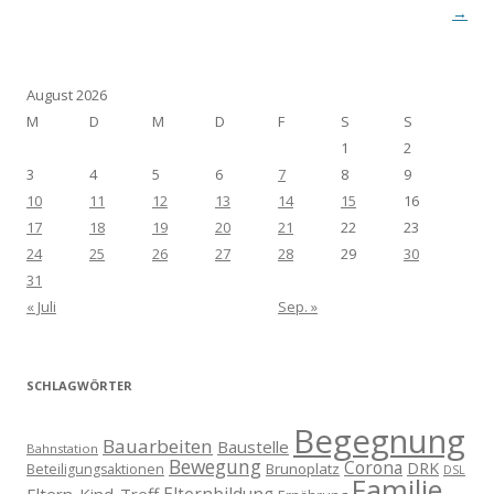
→
August 2026
M
D
M
D
F
S
S
1
2
3
4
5
6
7
8
9
10
11
12
13
14
15
16
17
18
19
20
21
22
23
24
25
26
27
28
29
30
31
« Juli
Sep. »
SCHLAGWÖRTER
Begegnung
Bauarbeiten
Baustelle
Bahnstation
Bewegung
Corona
DRK
Brunoplatz
Beteiligungsaktionen
DSL
Familie