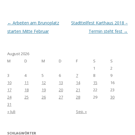
Post navigation
←
Arbeiten am Brunoplatz
Stadtteilfest Karthaus 2018 –
starten Mitte Februar
Termin steht fest
→
August 2026
M
D
M
D
F
S
S
1
2
3
4
5
6
7
8
9
10
11
12
13
14
15
16
17
18
19
20
21
22
23
24
25
26
27
28
29
30
31
« Juli
Sep. »
SCHLAGWÖRTER