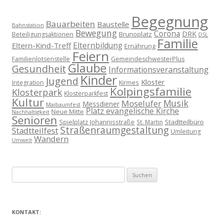
Begegnung
Bauarbeiten
Baustelle
Bahnstation
Bewegung
Corona
DRK
Brunoplatz
Beteiligungsaktionen
DSL
Familie
Eltern-Kind-Treff
Elternbildung
Ernährung
Feiern
Familienlotsenstelle
GemeindeschwesterPlus
Glaube
Gesundheit
Informationsveranstaltung
Kinder
Jugend
Kloster
Kirmes
Integration
Kolpingsfamilie
Klosterpark
Klosterparkfest
Kultur
Musik
Moselufer
Messdiener
Maibaumfest
Platz evangelische Kirche
Neue Mitte
Nachhaltigkeit
Senioren
Spielplatz Johannisstraße
Stadtteilbüro
St. Martin
Straßenraumgestaltung
Stadtteilfest
Umleitung
Wandern
Umwelt
Suchen
nach:
KONTAKT: