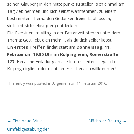
seinen Glauben) in den Mittelpunkt zu stellen: sich einmal am
Tag Zeit nehmen und sich selbst wahrnehmen, zu einem
bestimmten Thema den Gedanken freien Lauf lassen,
vielleicht sich selbst (neu) entdecken.
Die Exerzitien im Alltag in der Fastenzeit stehen unter dem
Thema: Gott liebt dich mehr … als du dich selber liebst.
Ein
erstes Treffen
findet statt am
Donnerstag, 11.
Februar um 19.30 Uhr im Kolpingheim, Römerstraße
173.
Herzliche Einladung an alle Interessierten – egal ob
Kolpingmitglied oder nicht. Jeder ist herzlich willkommen!
This entry was posted in
Allgemein
on
11. Februar 2016
.
Post navigation
←
Eine neue Mitte –
Nächster Beitrag
→
Umfeldgestaltung der