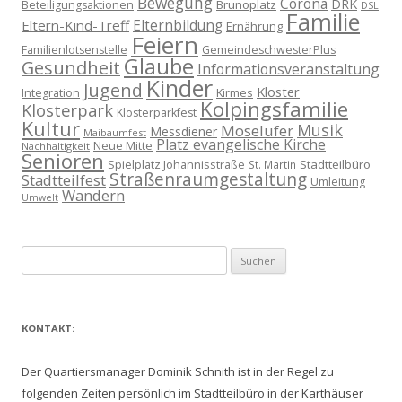
Bewegung
Corona
DRK
Brunoplatz
Beteiligungsaktionen
DSL
Familie
Eltern-Kind-Treff
Elternbildung
Ernährung
Feiern
Familienlotsenstelle
GemeindeschwesterPlus
Glaube
Gesundheit
Informationsveranstaltung
Kinder
Jugend
Kloster
Kirmes
Integration
Kolpingsfamilie
Klosterpark
Klosterparkfest
Kultur
Musik
Moselufer
Messdiener
Maibaumfest
Platz evangelische Kirche
Neue Mitte
Nachhaltigkeit
Senioren
Spielplatz Johannisstraße
Stadtteilbüro
St. Martin
Straßenraumgestaltung
Stadtteilfest
Umleitung
Wandern
Umwelt
Suchen
nach:
KONTAKT:
Der Quartiersmanager Dominik Schnith ist in der Regel zu
folgenden Zeiten persönlich im Stadtteilbüro in der Karthäuser