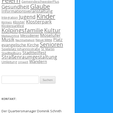
Feiern
GemeindeschwesterPlus
Glaube
Gesundheit
Informationsveranstaltung
Kinder
Jugend
Integration
Klosterpark
Kloster
Kirmes
Klosterparkfest
Kolpingsfamilie
Kultur
Moselufer
Messdiener
Maibaumfest
Musik
Platz
Neue Mitte
Nachhaltigkeit
Senioren
evangelische Kirche
Spielplatz Johannisstraße
St. Martin
Stadtteilfest
Stadtteilbüro
Straßenraumgestaltung
Wandern
Umleitung
Umwelt
Suchen
nach:
KONTAKT:
Der Quartiersmanager Dominik Schnith