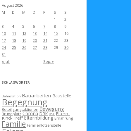
August 2026
M
D
M
D
F
S
S
1
2
3
4
5
6
7
8
9
10
11
12
13
14
15
16
17
18
19
20
21
22
23
24
25
26
27
28
29
30
31
« Juli
Sep. »
SCHLAGWÖRTER
Bauarbeiten
Baustelle
Bahnstation
Begegnung
Bewegung
Beteiligungsaktionen
Corona
Eltern-
DRK
Brunoplatz
DSL
Kind-Treff
Elternbildung
Ernährung
Familie
Familienlotsenstelle