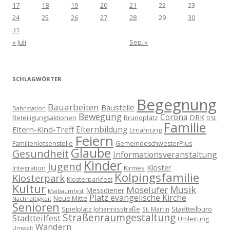
17
18
19
20
21
22
23
24
25
26
27
28
29
30
31
« Juli
Sep. »
SCHLAGWÖRTER
Begegnung
Bauarbeiten
Baustelle
Bahnstation
Bewegung
Corona
DRK
Brunoplatz
Beteiligungsaktionen
DSL
Familie
Eltern-Kind-Treff
Elternbildung
Ernährung
Feiern
Familienlotsenstelle
GemeindeschwesterPlus
Glaube
Gesundheit
Informationsveranstaltung
Kinder
Jugend
Kloster
Kirmes
Integration
Kolpingsfamilie
Klosterpark
Klosterparkfest
Kultur
Musik
Moselufer
Messdiener
Maibaumfest
Platz evangelische Kirche
Neue Mitte
Nachhaltigkeit
Senioren
Spielplatz Johannisstraße
Stadtteilbüro
St. Martin
Straßenraumgestaltung
Stadtteilfest
Umleitung
Wandern
Umwelt