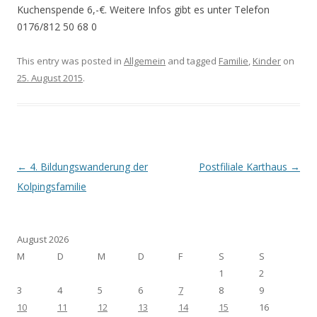
Kuchenspende 6,-€. Weitere Infos gibt es unter Telefon
0176/812 50 68 0
This entry was posted in
Allgemein
and tagged
Familie
,
Kinder
on
25. August 2015
.
Post navigation
←
4. Bildungswanderung der
Postfiliale Karthaus
→
Kolpingsfamilie
August 2026
M
D
M
D
F
S
S
1
2
3
4
5
6
7
8
9
10
11
12
13
14
15
16