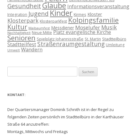
Glaube
Gesundheit
Informationsveranstaltung
Kinder
Jugend
Kloster
Kirmes
Integration
Kolpingsfamilie
Klosterpark
Klosterparkfest
Kultur
Musik
Moselufer
Messdiener
Maibaumfest
Platz evangelische Kirche
Neue Mitte
Nachhaltigkeit
Senioren
Spielplatz Johannisstraße
Stadtteilbüro
St. Martin
Straßenraumgestaltung
Stadtteilfest
Umleitung
Wandern
Umwelt
Suchen
nach:
KONTAKT:
Der Quartiersmanager Dominik Schnith ist in der Regel zu
folgenden Zeiten persönlich im Stadtteilbüro in der Karthäuser
Straße 64 anzutreffen:
Montags, Mittwochs und Freitags