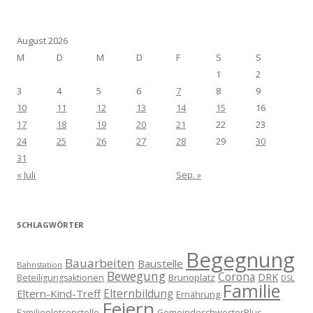
August 2026
M
D
M
D
F
S
S
1
2
3
4
5
6
7
8
9
10
11
12
13
14
15
16
17
18
19
20
21
22
23
24
25
26
27
28
29
30
31
« Juli
Sep. »
SCHLAGWÖRTER
Begegnung
Bauarbeiten
Baustelle
Bahnstation
Bewegung
Corona
DRK
Brunoplatz
Beteiligungsaktionen
DSL
Familie
Eltern-Kind-Treff
Elternbildung
Ernährung
Feiern
Familienlotsenstelle
GemeindeschwesterPlus