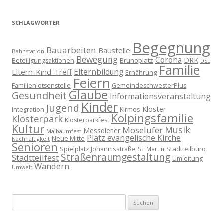
SCHLAGWÖRTER
Begegnung
Bauarbeiten
Baustelle
Bahnstation
Bewegung
Corona
DRK
Brunoplatz
Beteiligungsaktionen
DSL
Familie
Eltern-Kind-Treff
Elternbildung
Ernährung
Feiern
Familienlotsenstelle
GemeindeschwesterPlus
Glaube
Gesundheit
Informationsveranstaltung
Kinder
Jugend
Kloster
Kirmes
Integration
Kolpingsfamilie
Klosterpark
Klosterparkfest
Kultur
Musik
Moselufer
Messdiener
Maibaumfest
Platz evangelische Kirche
Neue Mitte
Nachhaltigkeit
Senioren
Spielplatz Johannisstraße
Stadtteilbüro
St. Martin
Straßenraumgestaltung
Stadtteilfest
Umleitung
Wandern
Umwelt
Suchen
nach: