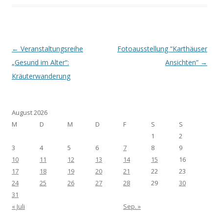
Post navigation
←
Veranstaltungsreihe
Fotoausstellung “Karthäuser
„Gesund im Alter“:
Ansichten”
→
Kräuterwanderung
August 2026
M
D
M
D
F
S
S
1
2
3
4
5
6
7
8
9
10
11
12
13
14
15
16
17
18
19
20
21
22
23
24
25
26
27
28
29
30
31
« Juli
Sep. »