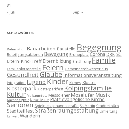
31
« Juli
Sep. »
SCHLAGWÖRTER
Begegnung
Bauarbeiten
Baustelle
Bahnstation
Bewegung
Corona
DRK
Brunoplatz
Beteiligungsaktionen
DSL
Familie
Eltern-Kind-Treff
Elternbildung
Ernährung
Feiern
Familienlotsenstelle
GemeindeschwesterPlus
Glaube
Gesundheit
Informationsveranstaltung
Kinder
Jugend
Kloster
Kirmes
Integration
Kolpingsfamilie
Klosterpark
Klosterparkfest
Kultur
Musik
Moselufer
Messdiener
Maibaumfest
Platz evangelische Kirche
Neue Mitte
Nachhaltigkeit
Senioren
Spielplatz Johannisstraße
Stadtteilbüro
St. Martin
Straßenraumgestaltung
Stadtteilfest
Umleitung
Wandern
Umwelt