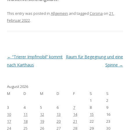
This entry was posted in
Allgemein
and tagged
Corona
on
21.
Februar 2022
.
Post navigation
←
“Trierer Impfmobil” kommt
Raum für Begegnung und eine
nach Karthaus
Spinne
→
August 2026
M
D
M
D
F
S
S
1
2
3
4
5
6
7
8
9
10
11
12
13
14
15
16
17
18
19
20
21
22
23
24
25
26
27
28
29
30