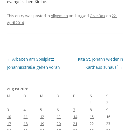
evangelischen Kirche.
This entry was posted in
Allgemein
and tagged
Give Box
on
22.
April 2014
.
Post navigation
←
Arbeiten am Spielplatz
Kita St. Johann wieder in
Johannisstraße gehen voran
Karthaus zuhaus´
→
August 2026
M
D
M
D
F
S
S
1
2
3
4
5
6
7
8
9
10
11
12
13
14
15
16
17
18
19
20
21
22
23