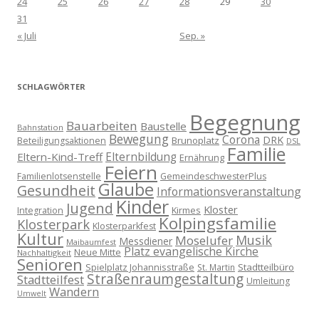
24
25
26
27
28
29
30
31
« Juli
Sep. »
SCHLAGWÖRTER
Begegnung
Bauarbeiten
Baustelle
Bahnstation
Bewegung
Corona
DRK
Brunoplatz
Beteiligungsaktionen
DSL
Familie
Eltern-Kind-Treff
Elternbildung
Ernährung
Feiern
Familienlotsenstelle
GemeindeschwesterPlus
Glaube
Gesundheit
Informationsveranstaltung
Kinder
Jugend
Kloster
Kirmes
Integration
Kolpingsfamilie
Klosterpark
Klosterparkfest
Kultur
Musik
Moselufer
Messdiener
Maibaumfest
Platz evangelische Kirche
Neue Mitte
Nachhaltigkeit
Senioren
Spielplatz Johannisstraße
Stadtteilbüro
St. Martin
Straßenraumgestaltung
Stadtteilfest
Umleitung
Wandern
Umwelt