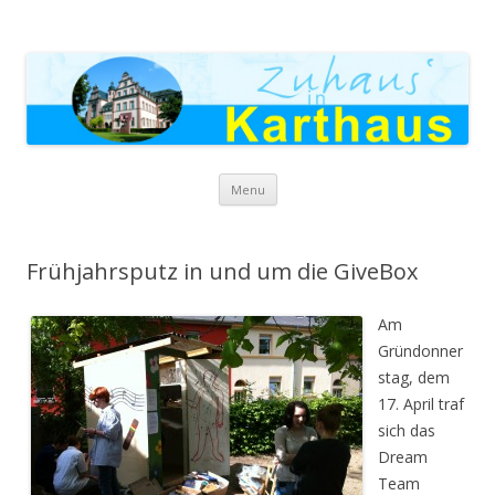
Zuhaus in Karthaus
Skip to content
Menu
Frühjahrsputz in und um die GiveBox
Am
Gründonner
stag, dem
17. April traf
sich das
Dream
Team