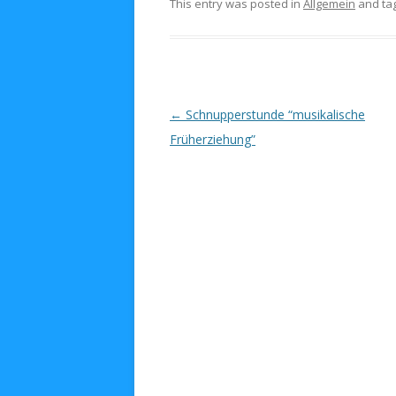
This entry was posted in
Allgemein
and ta
Post navigation
←
Schnupperstunde “musikalische
Früherziehung”