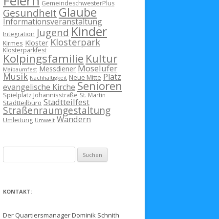
Feiern
GemeindeschwesterPlus
Glaube
Gesundheit
Informationsveranstaltung
Kinder
Jugend
Integration
Klosterpark
Kloster
Kirmes
Klosterparkfest
Kolpingsfamilie
Kultur
Moselufer
Messdiener
Maibaumfest
Musik
Platz
Neue Mitte
Nachhaltigkeit
Senioren
evangelische Kirche
Spielplatz Johannisstraße
St. Martin
Stadtteilfest
Stadtteilbüro
Straßenraumgestaltung
Wandern
Umleitung
Umwelt
Suchen
nach:
KONTAKT:
Der Quartiersmanager Dominik Schnith