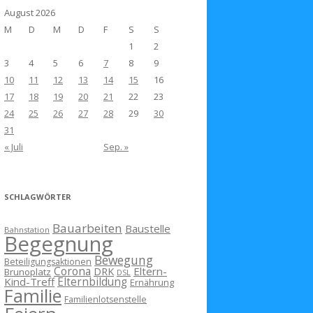
August 2026
M
D
M
D
F
S
S
1
2
3
4
5
6
7
8
9
10
11
12
13
14
15
16
17
18
19
20
21
22
23
24
25
26
27
28
29
30
31
« Juli
Sep. »
SCHLAGWÖRTER
Bauarbeiten
Baustelle
Bahnstation
Begegnung
Bewegung
Beteiligungsaktionen
Corona
Eltern-
DRK
Brunoplatz
DSL
Kind-Treff
Elternbildung
Ernährung
Familie
Familienlotsenstelle