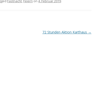
gged
Fastnacht
,
Feiern
on
4. Februar 2019
.
72 Stunden Aktion Karthaus
→