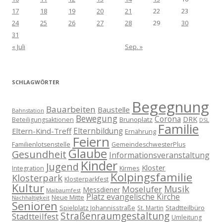
17
18
19
20
21
22
23
24
25
26
27
28
29
30
31
« Juli
Sep. »
SCHLAGWÖRTER
Begegnung
Bauarbeiten
Baustelle
Bahnstation
Bewegung
Corona
DRK
Brunoplatz
Beteiligungsaktionen
DSL
Familie
Eltern-Kind-Treff
Elternbildung
Ernährung
Feiern
Familienlotsenstelle
GemeindeschwesterPlus
Glaube
Gesundheit
Informationsveranstaltung
Kinder
Jugend
Kloster
Kirmes
Integration
Kolpingsfamilie
Klosterpark
Klosterparkfest
Kultur
Musik
Moselufer
Messdiener
Maibaumfest
Platz evangelische Kirche
Neue Mitte
Nachhaltigkeit
Senioren
Spielplatz Johannisstraße
Stadtteilbüro
St. Martin
Straßenraumgestaltung
Stadtteilfest
Umleitung