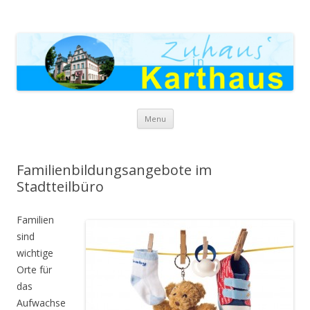
Zuhaus in Karthaus
Skip to content
Menu
Familienbildungsangebote im
Stadtteilbüro
Familien
sind
wichtige
Orte für
das
Aufwachse