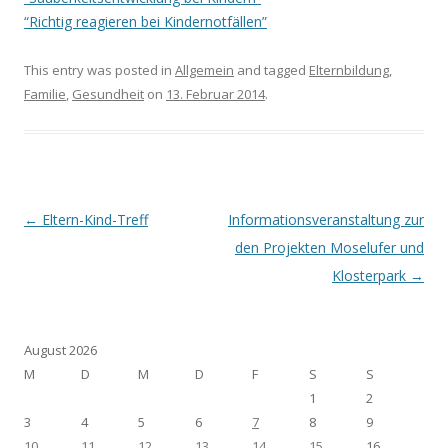
“Richtig reagieren bei Kindernotfällen”
This entry was posted in
Allgemein
and tagged
Elternbildung
,
Familie
,
Gesundheit
on
13. Februar 2014
.
Post navigation
←
Eltern-Kind-Treff
Informationsveranstaltung zur
den Projekten Moselufer und
Klosterpark
→
August 2026
M
D
M
D
F
S
S
1
2
3
4
5
6
7
8
9
10
11
12
13
14
15
16