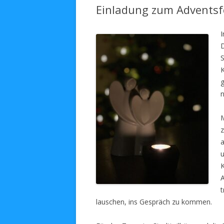
Einladung zum Adventsf
I
S
K
M
z
a
u
A
t
lauschen, ins Gespräch zu kommen.