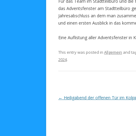
Für das Team im Stadtteilbüro und die M
das Adventsfenster am Stadtteilbüro geö
Jahresabschluss an dem man zusammen 
und einen ersten Ausblick in das komm
Eine Auflistung aller Adventsfenster in 
This entry was posted in
Allgemein
and ta
2024
.
Post navigation
←
Heiligabend der offenen Tür im Kolp