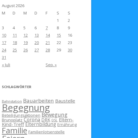
August 2026
M
D
M
D
F
S
S
1
2
3
4
5
6
7
8
9
10
11
12
13
14
15
16
17
18
19
20
21
22
23
24
25
26
27
28
29
30
31
« Juli
Sep. »
SCHLAGWÖRTER
Bauarbeiten
Baustelle
Bahnstation
Begegnung
Bewegung
Beteiligungsaktionen
Corona
Eltern-
DRK
Brunoplatz
DSL
Kind-Treff
Elternbildung
Ernährung
Familie
Familienlotsenstelle