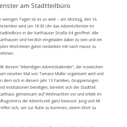
enster am Stadtteilbüro
n wenigen Tagen ist es so weit – am Montag, den 16.
Dezember wird um 18:30 Uhr das Adventsfenster im
tadtteilbüro in der Karthäuser Straße 64 geöffnet. Alle
arthäuser sind herzlich eingeladen dabei zu sein und ein
gutes Wort/einen guten Gedanken mit nach Hause zu
nehmen.
it diesem “lebendigen Adventskalender”, der inzwischen
um neunten Mal von Tamara Müller organisiert wird und
n dem sich in diesem Jahr 13 Familien, Gruppierungen
nd Institutionen beteiligen, bereitet sich der Stadtteil
Karthaus gemeinsam auf Weihnachten vor und erlebt im
lltagsstress die Adventszeit ganz bewusst. Jung und Alt
reffen sich, um zur Ruhe zu kommen, einem Wort zu