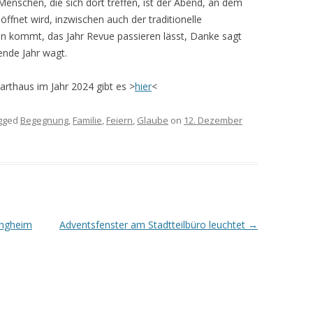
enschen, die sich dort treffen, ist der Abend, an dem
ffnet wird, inzwischen auch der traditionelle
kommt, das Jahr Revue passieren lässt, Danke sagt
ende Jahr wagt.
Karthaus im Jahr 2024 gibt es >
hier
<
gged
Begegnung
,
Familie
,
Feiern
,
Glaube
on
12. Dezember
ingheim
Adventsfenster am Stadtteilbüro leuchtet
→