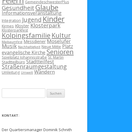
Feiern
GemeindeschwesterPlus
Glaube
Gesundheit
Informationsveranstaltung
Kinder
Jugend
Integration
Klosterpark
Kloster
Kirmes
Klosterparkfest
Kolpingsfamilie
Kultur
Moselufer
Messdiener
Maibaumfest
Musik
Platz
Neue Mitte
Nachhaltigkeit
Senioren
evangelische Kirche
Spielplatz Johannisstraße
St. Martin
Stadtteilfest
Stadtteilbüro
Straßenraumgestaltung
Wandern
Umleitung
Umwelt
Suchen
nach:
KONTAKT:
Der Quartiersmanager Dominik Schnith