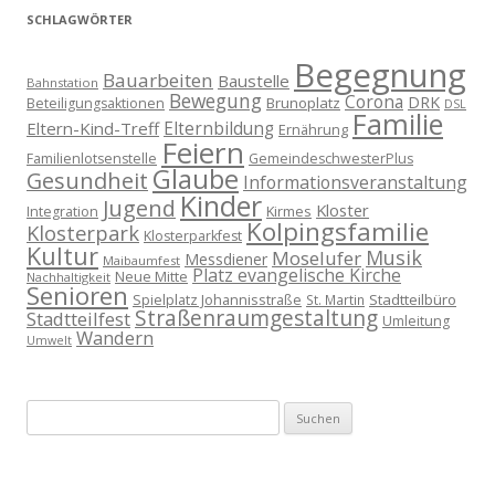
SCHLAGWÖRTER
Begegnung
Bauarbeiten
Baustelle
Bahnstation
Bewegung
Corona
DRK
Brunoplatz
Beteiligungsaktionen
DSL
Familie
Eltern-Kind-Treff
Elternbildung
Ernährung
Feiern
Familienlotsenstelle
GemeindeschwesterPlus
Glaube
Gesundheit
Informationsveranstaltung
Kinder
Jugend
Kloster
Kirmes
Integration
Kolpingsfamilie
Klosterpark
Klosterparkfest
Kultur
Musik
Moselufer
Messdiener
Maibaumfest
Platz evangelische Kirche
Neue Mitte
Nachhaltigkeit
Senioren
Spielplatz Johannisstraße
Stadtteilbüro
St. Martin
Straßenraumgestaltung
Stadtteilfest
Umleitung
Wandern
Umwelt
Suchen
nach: