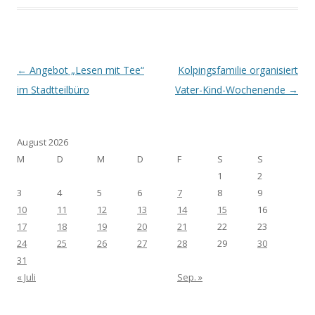
Post navigation
←
Angebot „Lesen mit Tee“
Kolpingsfamilie organisiert
im Stadtteilbüro
Vater-Kind-Wochenende
→
August 2026
M
D
M
D
F
S
S
1
2
3
4
5
6
7
8
9
10
11
12
13
14
15
16
17
18
19
20
21
22
23
24
25
26
27
28
29
30
31
« Juli
Sep. »