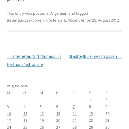
This entry was posted in
Allgemein
and tagged
Beteiligungsaktionen
,
Klosterpark
,
Moselufer
on
28. August 2012
.
Post navigation
←
Internetauftritt “zuhaus´ in
Stadtteilbüro geschlossen
→
Karthaus” ist online
August 2026
M
D
M
D
F
S
S
1
2
3
4
5
6
7
8
9
10
11
12
13
14
15
16
17
18
19
20
21
22
23
24
25
26
27
28
29
30