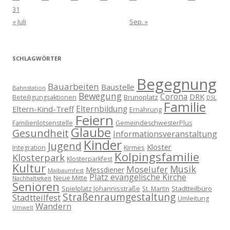
31
« Juli
Sep. »
SCHLAGWÖRTER
Begegnung
Bauarbeiten
Baustelle
Bahnstation
Bewegung
Corona
DRK
Brunoplatz
Beteiligungsaktionen
DSL
Familie
Eltern-Kind-Treff
Elternbildung
Ernährung
Feiern
Familienlotsenstelle
GemeindeschwesterPlus
Glaube
Gesundheit
Informationsveranstaltung
Kinder
Jugend
Kloster
Kirmes
Integration
Kolpingsfamilie
Klosterpark
Klosterparkfest
Kultur
Musik
Moselufer
Messdiener
Maibaumfest
Platz evangelische Kirche
Neue Mitte
Nachhaltigkeit
Senioren
Spielplatz Johannisstraße
Stadtteilbüro
St. Martin
Straßenraumgestaltung
Stadtteilfest
Umleitung
Wandern
Umwelt