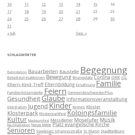
10
11
12
13
14
15
16
17
18
19
20
21
22
23
24
25
26
27
28
29
30
31
« Juli
Sep. »
SCHLAGWÖRTER
Begegnung
Bauarbeiten
Baustelle
Bahnstation
Bewegung
Corona
DRK
Brunoplatz
Beteiligungsaktionen
DSL
Familie
Eltern-Kind-Treff
Elternbildung
Ernährung
Feiern
Familienlotsenstelle
GemeindeschwesterPlus
Glaube
Gesundheit
Informationsveranstaltung
Kinder
Jugend
Kloster
Kirmes
Integration
Kolpingsfamilie
Klosterpark
Klosterparkfest
Kultur
Musik
Moselufer
Messdiener
Maibaumfest
Platz evangelische Kirche
Neue Mitte
Nachhaltigkeit
Senioren
Spielplatz Johannisstraße
Stadtteilbüro
St. Martin