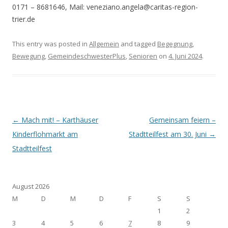
0171 – 8681646, Mail: veneziano.angela@caritas-region-
trier.de
This entry was posted in
Allgemein
and tagged
Begegnung
,
Bewegung
,
GemeindeschwesterPlus
,
Senioren
on
4. Juni 2024
.
Post navigation
←
Mach mit! – Karthäuser
Gemeinsam feiern –
Kinderflohmarkt am
Stadtteilfest am 30. Juni
→
Stadtteilfest
August 2026
M
D
M
D
F
S
S
1
2
3
4
5
6
7
8
9