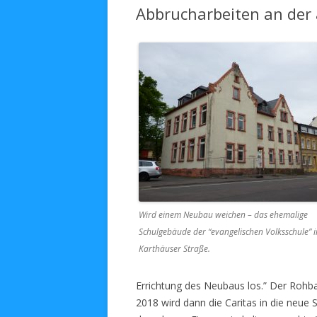
Abbrucharbeiten an der
Wird einem Neubau weichen – das ehemalige
Schulgebäude der “evangelischen Volksschule” i
Karthäuser Straße.
Errichtung des Neubaus los.” Der Rohba
2018 wird dann die Caritas in die neue