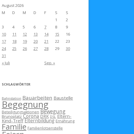
August 2026
M
D
M
D
F
S
S
1
2
3
4
5
6
7
8
9
10
11
12
13
14
15
16
17
18
19
20
21
22
23
24
25
26
27
28
29
30
31
« Juli
Sep. »
SCHLAGWÖRTER
Bauarbeiten
Baustelle
Bahnstation
Begegnung
Bewegung
Beteiligungsaktionen
Corona
Eltern-
DRK
Brunoplatz
DSL
Kind-Treff
Elternbildung
Ernährung
Familie
Familienlotsenstelle