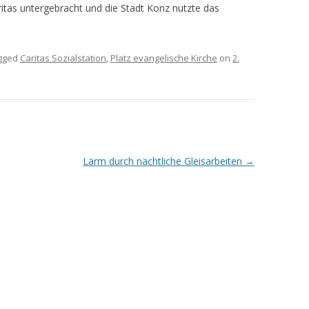
aritas untergebracht und die Stadt Konz nutzte das
gged
Caritas Sozialstation
,
Platz evangelische Kirche
on
2.
Lärm durch nächtliche Gleisarbeiten
→