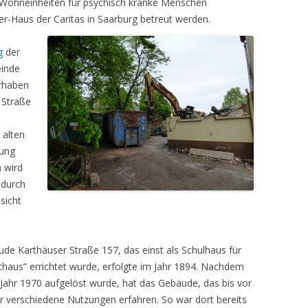
 Wohneinheiten für psychisch kranke Menschen
r-Haus der Caritas in Saarburg betreut werd
en.
g
der
einde
orhaben
 Straße
alten
tung
 wird
 durch
sicht
ude Karthäuser Straße 157, das einst als Schulhaus für
thaus” errichtet wurde, erfolgte im Jahr 1894. Nachdem
 Jahr 1970 aufgelöst wurde, hat das Gebäude, das bis vor
r verschiedene Nutzungen erfahren. So war dort bereits