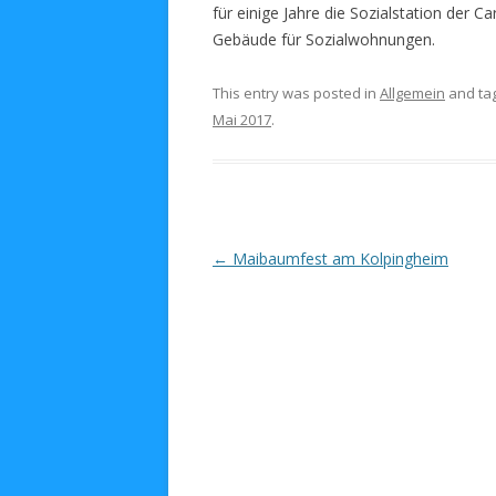
für einige Jahre die Sozialstation der C
Gebäude für Sozialwohnungen.
This entry was posted in
Allgemein
and ta
Mai 2017
.
Post navigation
←
Maibaumfest am Kolpingheim