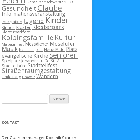
Feiern
GemeindeschwesterPlus
Glaube
Gesundheit
Informationsveranstaltung
Kinder
Jugend
Integration
Klosterpark
Kloster
Kirmes
Klosterparkfest
Kolpingsfamilie
Kultur
Moselufer
Messdiener
Maibaumfest
Musik
Platz
Neue Mitte
Nachhaltigkeit
Senioren
evangelische Kirche
Spielplatz Johannisstraße
St. Martin
Stadtteilfest
Stadtteilbüro
Straßenraumgestaltung
Wandern
Umleitung
Umwelt
Suchen
nach:
KONTAKT:
Der Quartiersmanager Dominik Schnith