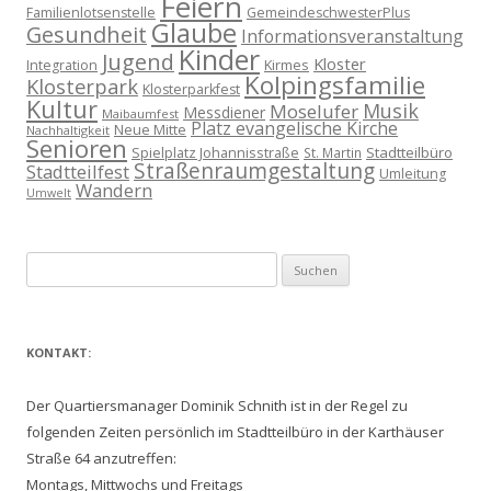
Feiern
Familienlotsenstelle
GemeindeschwesterPlus
Glaube
Gesundheit
Informationsveranstaltung
Kinder
Jugend
Kloster
Kirmes
Integration
Kolpingsfamilie
Klosterpark
Klosterparkfest
Kultur
Musik
Moselufer
Messdiener
Maibaumfest
Platz evangelische Kirche
Neue Mitte
Nachhaltigkeit
Senioren
Spielplatz Johannisstraße
Stadtteilbüro
St. Martin
Straßenraumgestaltung
Stadtteilfest
Umleitung
Wandern
Umwelt
Suchen
nach:
KONTAKT:
Der Quartiersmanager Dominik Schnith ist in der Regel zu
folgenden Zeiten persönlich im Stadtteilbüro in der Karthäuser
Straße 64 anzutreffen:
Montags, Mittwochs und Freitags