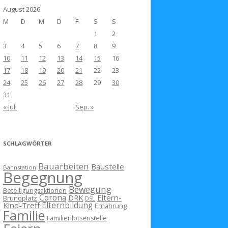
August 2026
M
D
M
D
F
S
S
1
2
3
4
5
6
7
8
9
10
11
12
13
14
15
16
17
18
19
20
21
22
23
24
25
26
27
28
29
30
31
« Juli
Sep. »
SCHLAGWÖRTER
Bauarbeiten
Baustelle
Bahnstation
Begegnung
Bewegung
Beteiligungsaktionen
Corona
Eltern-
DRK
Brunoplatz
DSL
Kind-Treff
Elternbildung
Ernährung
Familie
Familienlotsenstelle