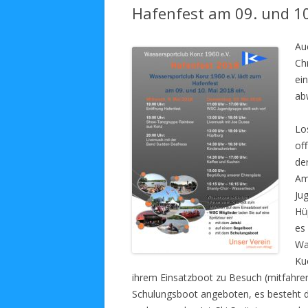
Hafenfest am 09. und 1
Au
Ch
ei
ab
Lo
of
de
Am
Ju
Hü
es
Wa
Ku
ihrem Einsatzboot zu Besuch (mitfahre
Schulungsboot angeboten, es besteht d