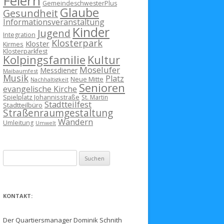
Feiern
GemeindeschwesterPlus
Glaube
Gesundheit
Informationsveranstaltung
Kinder
Jugend
Integration
Klosterpark
Kloster
Kirmes
Klosterparkfest
Kolpingsfamilie
Kultur
Moselufer
Messdiener
Maibaumfest
Musik
Platz
Neue Mitte
Nachhaltigkeit
Senioren
evangelische Kirche
Spielplatz Johannisstraße
St. Martin
Stadtteilfest
Stadtteilbüro
Straßenraumgestaltung
Wandern
Umleitung
Umwelt
Suchen
nach:
KONTAKT:
Der Quartiersmanager Dominik Schnith