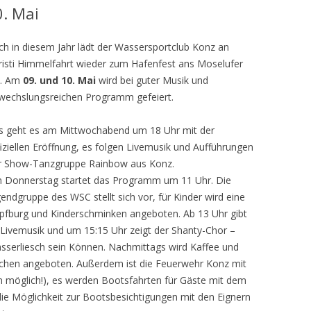
0. Mai
ch in diesem Jahr lädt der Wassersportclub Konz an
risti Himmelfahrt wieder zum Hafenfest ans Moselufer
n. Am
09. und 10. Mai
wird bei guter Musik und
wechslungsreichen Programm gefeiert.
s geht es am Mittwochabend um 18 Uhr mit der
fiziellen Eröffnung, es folgen Livemusik und Aufführungen
r Show-Tanzgruppe Rainbow aus Konz.
 Donnerstag startet das Programm um 11 Uhr. Die
gendgruppe des WSC stellt sich vor, für Kinder wird eine
pfburg und Kinderschminken angeboten. Ab 13 Uhr gibt
 Livemusik und um 15:15 Uhr zeigt der Shanty-Chor –
sserliesch sein Können. Nachmittags wird Kaffee und
chen angeboten. Außerdem ist die Feuerwehr Konz mit
n möglich!), es werden Bootsfahrten für Gäste mit dem
ie Möglichkeit zur Bootsbesichtigungen mit den Eignern