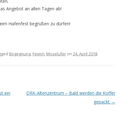
oten.
as Angebot an allen Tagen ab!
beim Hafenfest begrüßen zu dürfen!
gged
Begegnung
,
Feiern
,
Moselufer
on
24. April 2018
.
t ein
DRK-Altenzentrum – Bald werden die Koffer
gepackt
→