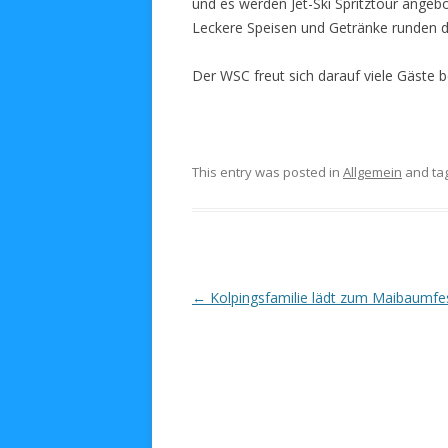
und es werden Jet-Ski Spritztour angeb
Leckere Speisen und Getränke runden d
Der WSC freut sich darauf viele Gäste 
This entry was posted in
Allgemein
and ta
Post navigation
←
Kolpingsfamilie lädt zum Maibaumfes