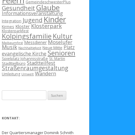
Feiern
GemeindeschwesterPlus
Glaube
Gesundheit
Informationsveranstaltung
Kinder
Jugend
Integration
Klosterpark
Kloster
Kirmes
Klosterparkfest
Kolpingsfamilie
Kultur
Moselufer
Messdiener
Maibaumfest
Musik
Platz
Neue Mitte
Nachhaltigkeit
Senioren
evangelische Kirche
Spielplatz Johannisstraße
St. Martin
Stadtteilfest
Stadtteilbüro
Straßenraumgestaltung
Wandern
Umleitung
Umwelt
Suchen
nach:
KONTAKT:
Der Quartiersmanager Dominik Schnith