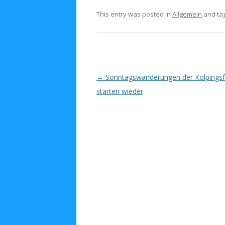
This entry was posted in
Allgemein
and ta
Post navigation
←
Sonntagswanderungen der Kolpingsf
starten wieder