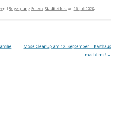
gged
Begegnung
,
Feiern
,
Stadtteilfest
on
16. Juli 2020
.
amilie
MoselCleanUp am 12. September – Karthaus
macht mit!
→