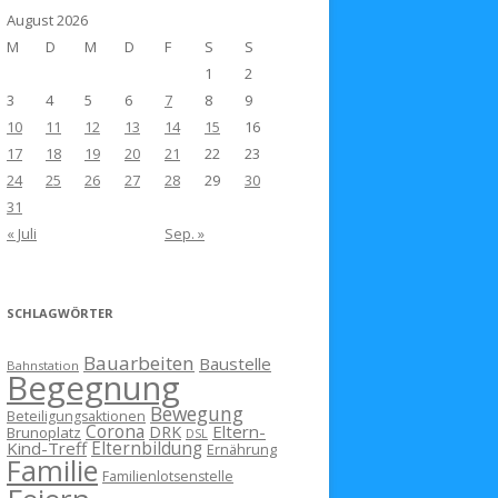
August 2026
M
D
M
D
F
S
S
1
2
3
4
5
6
7
8
9
10
11
12
13
14
15
16
17
18
19
20
21
22
23
24
25
26
27
28
29
30
31
« Juli
Sep. »
SCHLAGWÖRTER
Bauarbeiten
Baustelle
Bahnstation
Begegnung
Bewegung
Beteiligungsaktionen
Corona
Eltern-
DRK
Brunoplatz
DSL
Kind-Treff
Elternbildung
Ernährung
Familie
Familienlotsenstelle