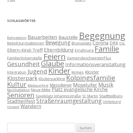
SCHLAGWÖRTER
Begegnung
Bauarbeiten
Baustelle
Bahnstation
Bewegung
Corona
DRK
Brunoplatz
Beteiligungsaktionen
DSL
Familie
Eltern-Kind-Treff
Elternbildung
Ernährung
Feiern
Familienlotsenstelle
GemeindeschwesterPlus
Glaube
Gesundheit
Informationsveranstaltung
Kinder
Jugend
Kloster
Kirmes
Integration
Kolpingsfamilie
Klosterpark
Klosterparkfest
Kultur
Musik
Moselufer
Messdiener
Maibaumfest
Platz evangelische Kirche
Neue Mitte
Nachhaltigkeit
Senioren
Spielplatz Johannisstraße
Stadtteilbüro
St. Martin
Straßenraumgestaltung
Stadtteilfest
Umleitung
Wandern
Umwelt
Suchen