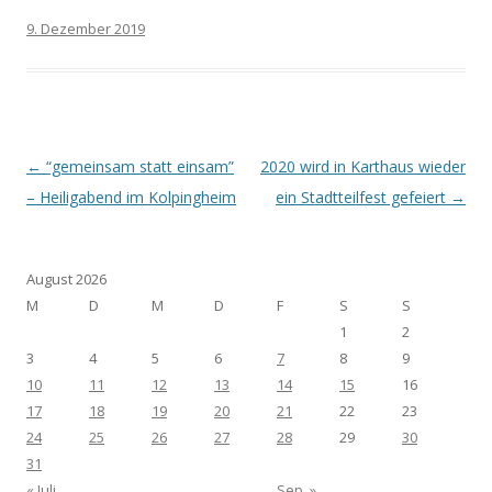
9. Dezember 2019
Post navigation
←
“gemeinsam statt einsam”
2020 wird in Karthaus wieder
– Heiligabend im Kolpingheim
ein Stadtteilfest gefeiert
→
August 2026
M
D
M
D
F
S
S
1
2
3
4
5
6
7
8
9
10
11
12
13
14
15
16
17
18
19
20
21
22
23
24
25
26
27
28
29
30
31
« Juli
Sep. »