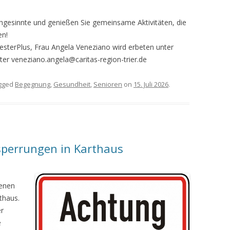
chgesinnte und genießen Sie gemeinsame Aktivitäten, die
en!
terPlus, Frau Angela Veneziano wird erbeten unter
er veneziano.angela@caritas-region-trier.de
gged
Begegnung
,
Gesundheit
,
Senioren
on
15. Juli 2026
.
sperrungen in Karthaus
denen
thaus.
er
e