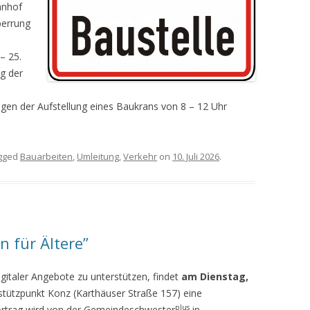
hnhof
perrung
– 25.
ng der
egen der Aufstellung eines Baukrans von 8 – 12 Uhr
gged
Bauarbeiten
,
Umleitung
,
Verkehr
on
10. Juli 2026
.
n für Ältere”
italer Angebote zu unterstützen, findet
am Dienstag,
tützpunkt Konz (Karthäuser Straße 157) eine
plus
Vortrag wird von der Gemeindeschwester
in