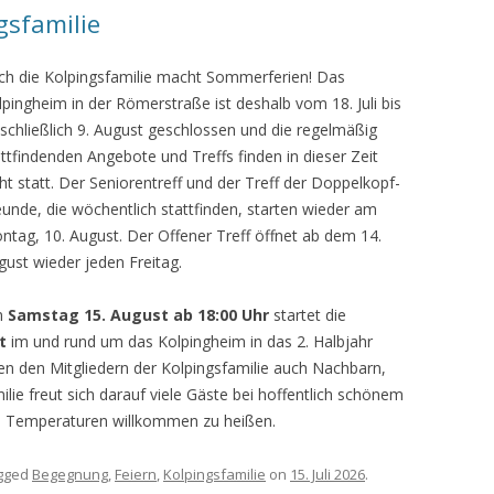
gsfamilie
ch die Kolpingsfamilie macht Sommerferien! Das
lpingheim in der Römerstraße ist deshalb vom 18. Juli bis
nschließlich 9. August geschlossen und die regelmäßig
attfindenden Angebote und Treffs finden in dieser Zeit
cht statt. Der Seniorentreff und der Treff der Doppelkopf-
eunde, die wöchentlich stattfinden, starten wieder am
ntag, 10. August. Der Offener Treff öffnet ab dem 14.
gust wieder jeden Freitag.
m
Samstag 15. August ab 18:00 Uhr
startet die
t
im und rund um das Kolpingheim in das 2. Halbjahr
n den Mitgliedern der Kolpingsfamilie auch Nachbarn,
ie freut sich darauf viele Gäste bei hoffentlich schönem
 Temperaturen willkommen zu heißen.
gged
Begegnung
,
Feiern
,
Kolpingsfamilie
on
15. Juli 2026
.