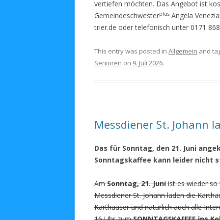
vertiefen möchten. Das Angebot ist ko
plus
Gemeindeschwester
Angela Venezian
trier.de oder telefonisch unter 0171 86
This entry was posted in
Allgemein
and ta
Senioren
on
9. Juli 2026
.
Messdiener St. Johann l
Das für Sonntag, den 21. Juni ange
Sonntagskaffee kann leider nicht s
Am
Sonntag, 21. Juni
ist es wieder so 
Messdiener St. Johann laden die Karth
Karthäuser und natürlich auch alle Inter
16 Uhr zum
SONNTAGSKAFFEE ins Ko