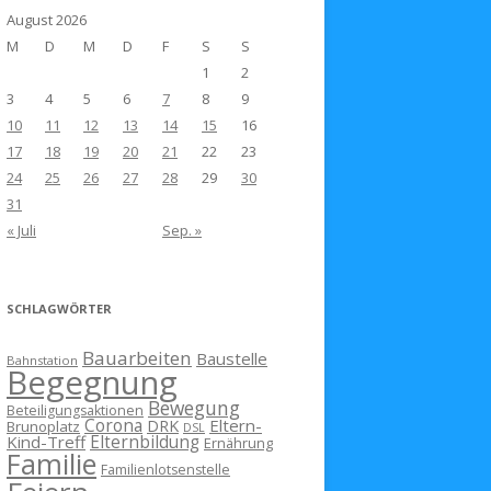
August 2026
M
D
M
D
F
S
S
1
2
3
4
5
6
7
8
9
10
11
12
13
14
15
16
17
18
19
20
21
22
23
24
25
26
27
28
29
30
31
« Juli
Sep. »
SCHLAGWÖRTER
Bauarbeiten
Baustelle
Bahnstation
Begegnung
Bewegung
Beteiligungsaktionen
Corona
Eltern-
DRK
Brunoplatz
DSL
Kind-Treff
Elternbildung
Ernährung
Familie
Familienlotsenstelle