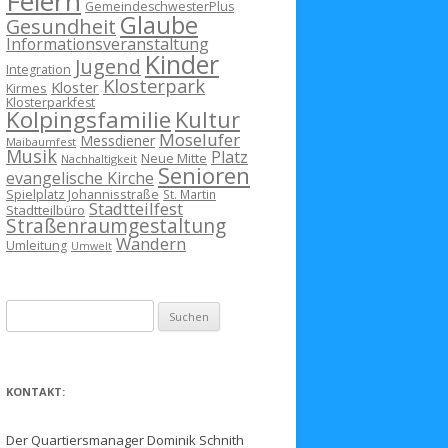
Feiern
GemeindeschwesterPlus
Glaube
Gesundheit
Informationsveranstaltung
Kinder
Jugend
Integration
Klosterpark
Kloster
Kirmes
Klosterparkfest
Kolpingsfamilie
Kultur
Moselufer
Messdiener
Maibaumfest
Musik
Platz
Neue Mitte
Nachhaltigkeit
Senioren
evangelische Kirche
Spielplatz Johannisstraße
St. Martin
Stadtteilfest
Stadtteilbüro
Straßenraumgestaltung
Wandern
Umleitung
Umwelt
Suchen
nach:
KONTAKT:
Der Quartiersmanager Dominik Schnith