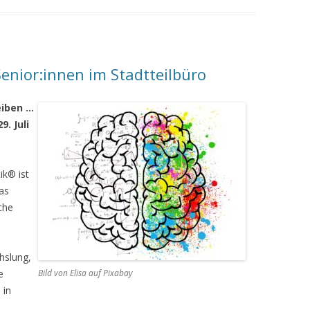
enior:innen im Stadtteilbüro
eiben …
9. Juli
ik® ist
das
che
hslung,
e
Bild von Elisa auf Pixabay
 in