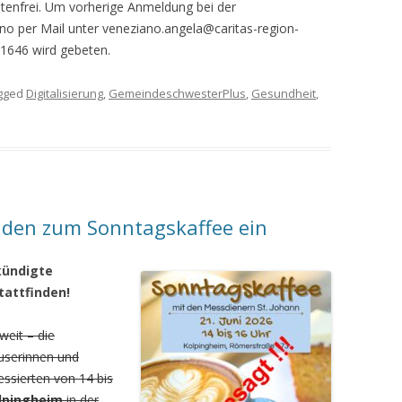
stenfrei. Um vorherige Anmeldung bei der
o per Mail unter veneziano.angela@caritas-region-
81646 wird gebeten.
gged
Digitalisierung
,
GemeindeschwesterPlus
,
Gesundheit
,
aden zum Sonntagskaffee ein
kündigte
tattfinden!
weit – die
äuserinnen und
essierten von 14 bis
lpingheim
in der