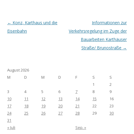
Post navigation
←
Konz, Karthaus und die
Informationen zur
Eisenbahn
Verkehrsregelung im Zuge der
Bauarbeiten Karthäuser
Straße/ Brunostraße
→
August 2026
M
D
M
D
F
S
S
1
2
3
4
5
6
7
8
9
10
11
12
13
14
15
16
17
18
19
20
21
22
23
24
25
26
27
28
29
30
31
« Juli
Sep. »