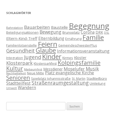
SCHLAGWÖRTER
Begegnung
Bauarbeiten
Baustelle
Bahnstation
Bewegung
Corona
DRK
Brunoplatz
Beteiligungsaktionen
DSL
Familie
Eltern-Kind-Treff
Elternbildung
Ernährung
Feiern
Familienlotsenstelle
GemeindeschwesterPlus
Glaube
Gesundheit
Informationsveranstaltung
Kinder
Jugend
Kloster
Kirmes
Integration
Kolpingsfamilie
Klosterpark
Klosterparkfest
Kultur
Musik
Moselufer
Messdiener
Maibaumfest
Platz evangelische Kirche
Neue Mitte
Nachhaltigkeit
Senioren
Spielplatz Johannisstraße
Stadtteilbüro
St. Martin
Straßenraumgestaltung
Stadtteilfest
Umleitung
Wandern
Umwelt
Suchen
nach: