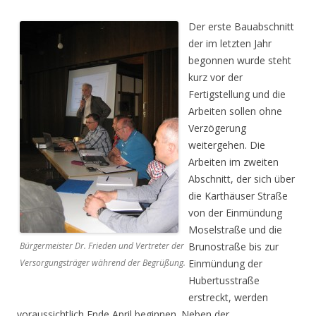
Der erste Bauabschnitt
der im letzten Jahr
begonnen wurde steht
kurz vor der
Fertigstellung und die
Arbeiten sollen ohne
Verzögerung
weitergehen. Die
Arbeiten im zweiten
Abschnitt, der sich über
die Karthäuser Straße
von der Einmündung
Moselstraße und die
Bürgermeister Dr. Frieden und Vertreter der
Brunostraße bis zur
Versorgungsträger während der Begrüßung.
Einmündung der
Hubertusstraße
erstreckt, werden
voraussichtlich Ende April beginnen. Neben der