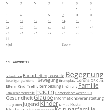
M
D
M
D
F
S
S
1
2
3
4
5
6
7
8
9
10
11
12
13
14
15
16
17
18
19
20
21
22
23
24
25
26
27
28
29
30
31
« Juli
Sep. »
SCHLAGWÖRTER
Begegnung
Bauarbeiten
Baustelle
Bahnstation
Bewegung
Corona
DRK
Brunoplatz
Beteiligungsaktionen
DSL
Familie
Eltern-Kind-Treff
Elternbildung
Ernährung
Feiern
Familienlotsenstelle
GemeindeschwesterPlus
Glaube
Gesundheit
Informationsveranstaltung
Kinder
Jugend
Kloster
Kirmes
Integration
Kolpingsfamilie
Klosterpark