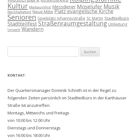
Klosterparkfest
Kultur
Musik
Moselufer
Messdiener
Maibaumfest
Platz evangelische Kirche
Neue Mitte
Nachhaltigkeit
Senioren
Spielplatz Johannisstraße
Stadtteilbüro
St. Martin
Straßenraumgestaltung
Stadtteilfest
Umleitung
Wandern
Umwelt
Suchen
nach:
KONTAKT:
Der Quartiersmanager Dominik Schnith ist in der Regel zu
folgenden Zeiten persönlich im Stadtteilbüro in der Karthäuser
Straße 64 anzutreffen:
Montags, Mittwochs und Freitags
von 10:00 bis 12:00 Uhr
Dienstags und Donnerstags
von 16:00 bis 18:00 Uhr